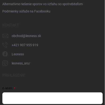
Alternatívne riešenie sporov vo vzťahu so spotrebiteľom
Podmienky súťaže na Facebooku
KONTAKT
obchod
@
leoness.sk
+421 907 955 919
Leoness
leoness_sro/
PRIHLÁSENIE
E-MAIL