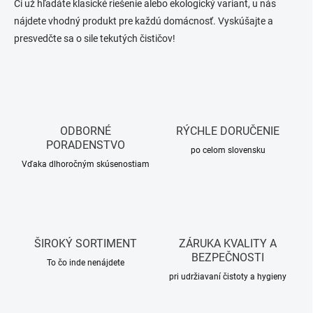
Či už hľadáte klasické riešenie alebo ekologický variant, u nás
nájdete vhodný produkt pre každú domácnosť. Vyskúšajte a
presvedčte sa o sile tekutých čističov!
ODBORNÉ
RÝCHLE DORUČENIE
PORADENSTVO
po celom slovensku
Vďaka dlhoročným skúsenostiam
ŠIROKÝ SORTIMENT
ZÁRUKA KVALITY A
BEZPEČNOSTI
To čo inde nenájdete
pri udržiavaní čistoty a hygieny