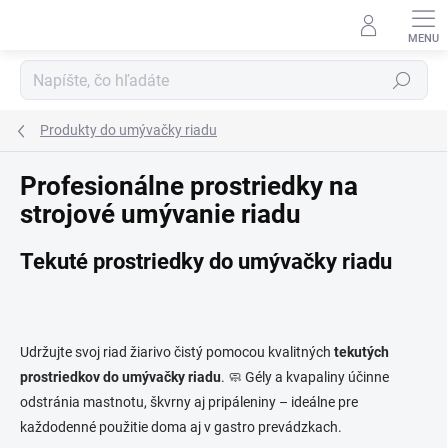
Prejsť
na
obsah
Hľadať
Produkty do umývačky riadu
Profesionálne prostriedky na
strojové umývanie riadu
Tekuté prostriedky do umývačky riadu
Udržujte svoj riad žiarivo čistý pomocou kvalitných
tekutých
prostriedkov do umývačky riadu
. 🧼 Gély a kvapaliny účinne
odstránia mastnotu, škvrny aj pripáleniny – ideálne pre
každodenné použitie doma aj v gastro prevádzkach.