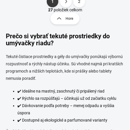
1
2
S
O
t
27
položiek celkom
v
r
Hore
l
á
á
n
d
Prečo si vybrať tekuté prostriedky do
k
a
o
umývačky riadu?
c
i
v
e
a
Tekuté čistiace prostriedky a gély do umývačky ponúkajú výbornú
p
n
rozpustnosť a rýchly nástup účinku. Sú vhodné najmä pri kratších
r
i
v
programoch a nižších teplotách, kde si prášky alebo tablety
e
k
nemusia poradiť.
y
v
✔️ Ideálne na mastný, zaschnutý či pripálený riad
ý
p
✔️ Rýchlo sa rozpúšťajú – účinkujú už od začiatku cyklu
i
✔️ Dávkovanie podľa potreby – menej odpadu a vyššia
s
úspora
u
✔️ Dostupné aj ekologické a parfumované varianty