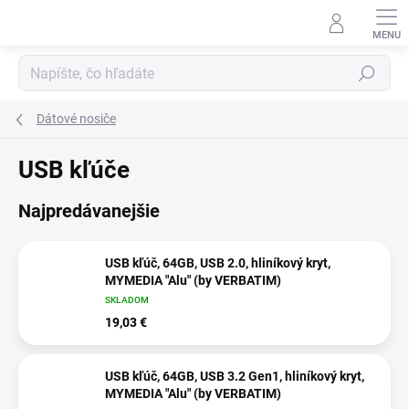
Prejsť
na
obsah
Hľadať
Dátové nosiče
USB kľúče
Najpredávanejšie
USB kľúč, 64GB, USB 2.0, hliníkový kryt,
MYMEDIA "Alu" (by VERBATIM)
SKLADOM
19,03 €
USB kľúč, 64GB, USB 3.2 Gen1, hliníkový kryt,
MYMEDIA "Alu" (by VERBATIM)