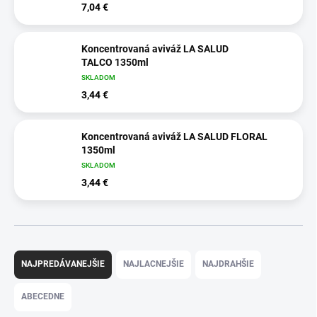
7,04 €
Koncentrovaná aviváž LA SALUD
TALCO 1350ml
SKLADOM
3,44 €
Koncentrovaná aviváž LA SALUD FLORAL
1350ml
SKLADOM
3,44 €
R
a
NAJPREDÁVANEJŠIE
NAJLACNEJŠIE
NAJDRAHŠIE
d
e
ABECEDNE
n