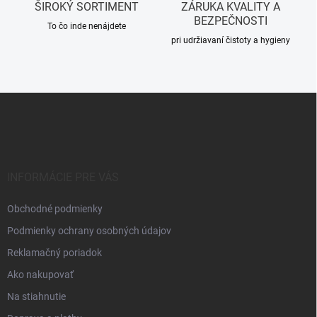
i
ŠIROKÝ SORTIMENT
ZÁRUKA KVALITY A
s
BEZPEČNOSTI
u
To čo inde nenájdete
pri udržiavaní čistoty a hygieny
Z
á
p
ä
t
i
INFORMÁCIE PRE VÁS
e
Obchodné podmienky
Podmienky ochrany osobných údajov
Reklamačný poriadok
Ako nakupovať
Na stiahnutie