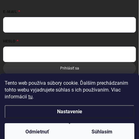
E-MAIL
HESLO
Prihlásiť sa
Nová registrácia
Zabudnuté heslo
Tento web používa súbory cookie. Ďalším prechádzaním
tohto webu vyjadrujete súhlas s ich používaním. Viac
informácií
tu
.
Nastavenie
Copyright 2026
Leoness
. Všetky práva vyhradené.
Odmietnuť
Súhlasím
Vytvoril Shoptet