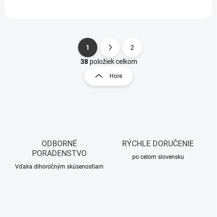
1
2
S
O
t
38
položiek celkom
v
r
Hore
l
á
á
n
d
k
a
o
c
i
v
e
a
p
ODBORNÉ
RÝCHLE DORUČENIE
n
r
PORADENSTVO
i
po celom slovensku
v
Vďaka dlhoročným skúsenostiam
e
k
y
v
ý
p