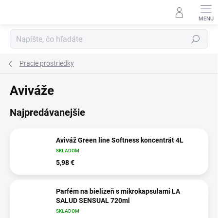
Prejsť
na
obsah
Hľadať
Pracie prostriedky
Aviváže
Najpredávanejšie
Aviváž Green line Softness koncentrát 4L
SKLADOM
5,98 €
Parfém na bielizeň s mikrokapsulami LA
SALUD SENSUAL 720ml
SKLADOM