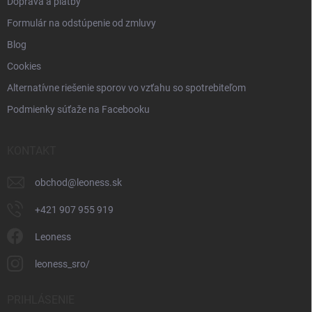
Doprava a platby
Formulár na odstúpenie od zmluvy
Blog
Cookies
Alternatívne riešenie sporov vo vzťahu so spotrebiteľom
Podmienky súťaže na Facebooku
KONTAKT
obchod
@
leoness.sk
+421 907 955 919
Leoness
leoness_sro/
PRIHLÁSENIE