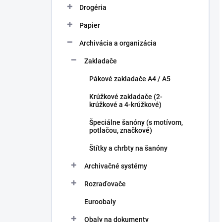
Drogéria
Papier
Archivácia a organizácia
Zakladače
Pákové zakladače A4 / A5
Krúžkové zakladače (2-
krúžkové a 4-krúžkové)
Špeciálne šanóny (s motívom,
potlačou, značkové)
Štítky a chrbty na šanóny
Archivačné systémy
Rozraďovače
Euroobaly
Obaly na dokumenty