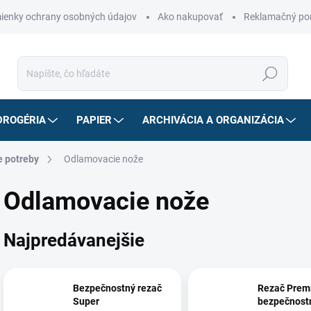
ienky ochrany osobných údajov
Ako nakupovať
Reklamačný po
Hľadať
DROGÉRIA
PAPIER
ARCHIVÁCIA A ORGANIZÁCIA
e potreby
Odlamovacie nože
Odlamovacie nože
Najpredávanejšie
Bezpečnostný rezač
Rezač Prem
Super
bezpečnost