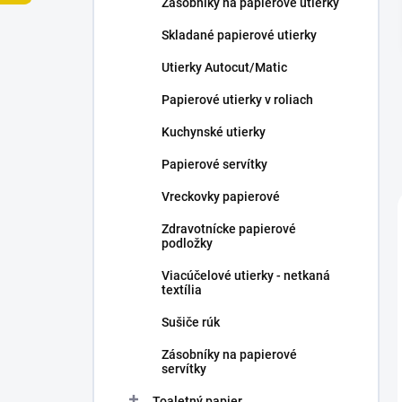
Zásobníky na papierové utierky
e
l
Skladané papierové utierky
Utierky Autocut/Matic
Papierové utierky v roliach
Kuchynské utierky
Papierové servítky
Vreckovky papierové
Zdravotnícke papierové
podložky
Viacúčelové utierky - netkaná
textília
Sušiče rúk
Zásobníky na papierové
servítky
Toaletný papier