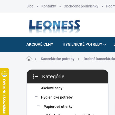
Prejsť
Blog
Kontakty
Obchodné podmienky
Podm
na
obsah
AKCIOVÉ CENY
HYGIENICKÉ POTREBY
Domov
Kancelárske potreby
Drobné kancelársk
B
Kategórie
o
Preskočiť
č
kategórie
n
Akciové ceny
ý
Hygienické potreby
p
a
Papierové utierky
n