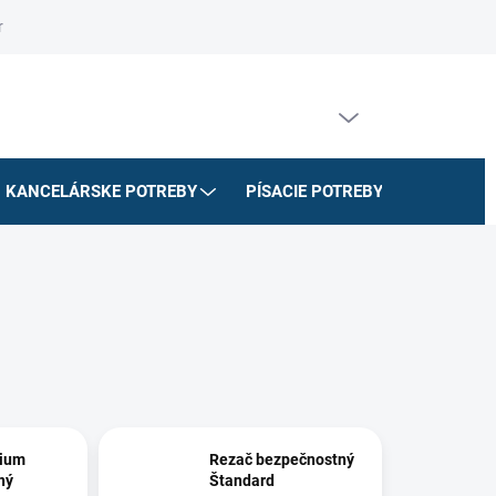
riadok
Na stiahnutie
Doprava a platby
Formulár na odstúpe
PRÁZDNY KOŠÍK
NÁKUPNÝ
KOŠÍK
KANCELÁRSKE POTREBY
PÍSACIE POTREBY
ŠKOLSK
ium
Rezač bezpečnostný
ný
Štandard