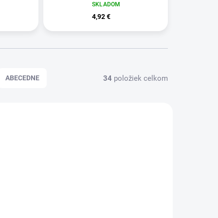
SKLADOM
4,92 €
34
položiek celkom
ABECEDNE
078815
WE078800
KLADOM
SKLADOM