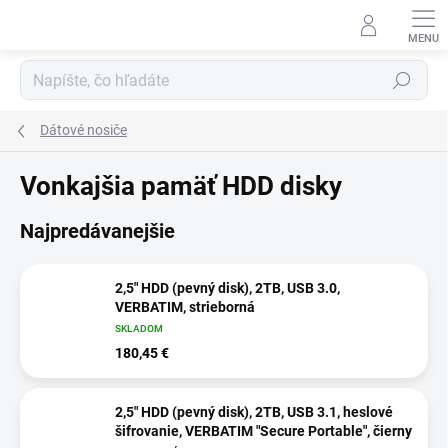
Prejsť
na
obsah
Hľadať
Dátové nosiče
Vonkajšia pamäť HDD disky
Najpredávanejšie
2,5" HDD (pevný disk), 2TB, USB 3.0,
VERBATIM, strieborná
SKLADOM
180,45 €
2,5" HDD (pevný disk), 2TB, USB 3.1, heslové
šifrovanie, VERBATIM "Secure Portable", čierny