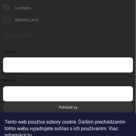
Leoness
leoness_sro/
PRIHLÁSENIE
E-MAIL
HESLO
Prihlásiť sa
Nová registrácia
Zabudnuté heslo
Tento web používa súbory cookie. Ďalším prechádzaním
tohto webu vyjadrujete súhlas s ich používaním. Viac
informácií
tu
.