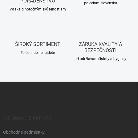
PORADENSTVO
e
po celom slovensku
p
Vďaka dlhoročným skúsenostiam
r
v
k
y
v
ŠIROKÝ SORTIMENT
ZÁRUKA KVALITY A
ý
BEZPEČNOSTI
p
To čo inde nenájdete
i
pri udržiavaní čistoty a hygieny
s
u
Z
á
p
ä
t
i
INFORMÁCIE PRE VÁS
e
Obchodné podmienky