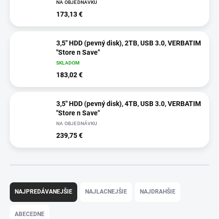
NA OBJEDNÁVKU
173,13 €
3,5" HDD (pevný disk), 2TB, USB 3.0, VERBATIM
"Store n Save"
SKLADOM
183,02 €
3,5" HDD (pevný disk), 4TB, USB 3.0, VERBATIM
"Store n Save"
NA OBJEDNÁVKU
239,75 €
R
a
NAJPREDÁVANEJŠIE
NAJLACNEJŠIE
NAJDRAHŠIE
d
e
ABECEDNE