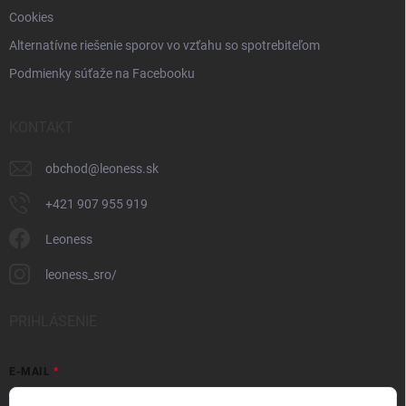
Cookies
Alternatívne riešenie sporov vo vzťahu so spotrebiteľom
Podmienky súťaže na Facebooku
KONTAKT
obchod
@
leoness.sk
+421 907 955 919
Leoness
leoness_sro/
PRIHLÁSENIE
E-MAIL