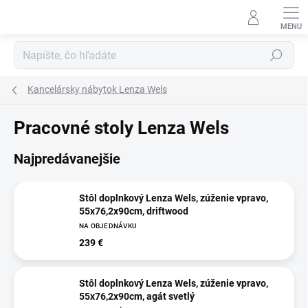
Prejsť
na
obsah
Hľadať
Kancelársky nábytok Lenza Wels
Pracovné stoly Lenza Wels
Najpredávanejšie
Stôl doplnkový Lenza Wels, zúženie vpravo,
55x76,2x90cm, driftwood
NA OBJEDNÁVKU
239 €
Stôl doplnkový Lenza Wels, zúženie vpravo,
55x76,2x90cm, agát svetlý