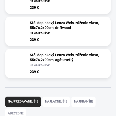
NA OBJEDNÁVKU
239 €
Stôl doplnkový Lenza Wels, zúženie vľavo,
55x76,2x90cm, driftwood
NA OBJEDNÁVKU
239 €
Stôl doplnkový Lenza Wels, zúženie vľavo,
55x76,2x90cm, agát svetlý
NA OBJEDNÁVKU
239 €
R
a
NAJPREDÁVANEJŠIE
NAJLACNEJŠIE
NAJDRAHŠIE
d
e
ABECEDNE