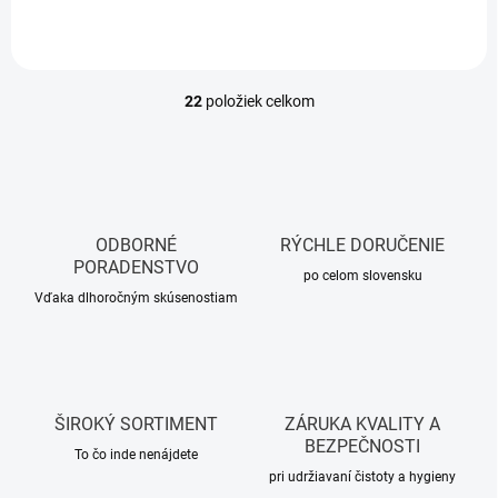
22
položiek celkom
O
v
l
á
d
a
c
ODBORNÉ
RÝCHLE DORUČENIE
i
PORADENSTVO
e
po celom slovensku
p
Vďaka dlhoročným skúsenostiam
r
v
k
y
v
ŠIROKÝ SORTIMENT
ZÁRUKA KVALITY A
ý
BEZPEČNOSTI
p
To čo inde nenájdete
i
pri udržiavaní čistoty a hygieny
s