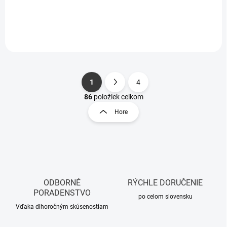
Do košíka
1
4
S
O
t
86
položiek celkom
v
r
Hore
l
á
á
n
d
k
a
o
c
i
v
e
a
p
ODBORNÉ
RÝCHLE DORUČENIE
n
r
PORADENSTVO
i
po celom slovensku
v
Vďaka dlhoročným skúsenostiam
e
k
y