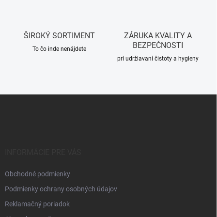
v
ý
p
i
ŠIROKÝ SORTIMENT
ZÁRUKA KVALITY A
s
BEZPEČNOSTI
u
To čo inde nenájdete
pri udržiavaní čistoty a hygieny
Z
á
p
ä
t
i
INFORMÁCIE PRE VÁS
e
Obchodné podmienky
Podmienky ochrany osobných údajov
Reklamačný poriadok