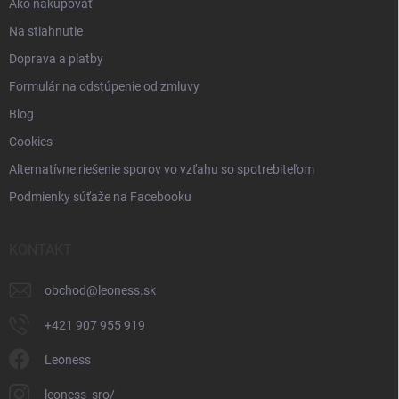
Ako nakupovať
Na stiahnutie
Doprava a platby
Formulár na odstúpenie od zmluvy
Blog
Cookies
Alternatívne riešenie sporov vo vzťahu so spotrebiteľom
Podmienky súťaže na Facebooku
KONTAKT
obchod
@
leoness.sk
+421 907 955 919
Leoness
leoness_sro/