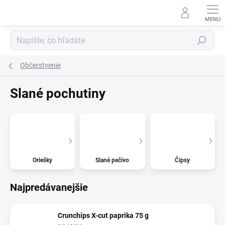
Prejsť
na
obsah
Hľadať
Občerstvenie
Slané pochutiny
Oriešky
Slané pečivo
Čipsy
Najpredávanejšie
Crunchips X-cut paprika 75 g