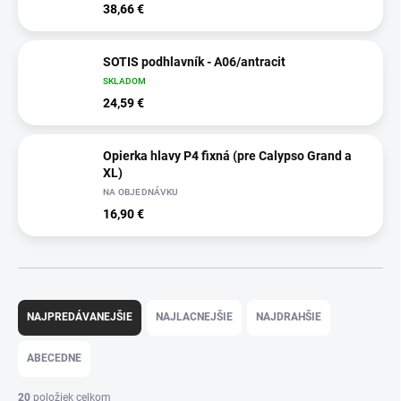
38,66 €
SOTIS podhlavník - A06/antracit
SKLADOM
24,59 €
Opierka hlavy P4 fixná (pre Calypso Grand a
XL)
NA OBJEDNÁVKU
16,90 €
R
a
NAJPREDÁVANEJŠIE
NAJLACNEJŠIE
NAJDRAHŠIE
d
e
ABECEDNE
n
i
20
položiek celkom