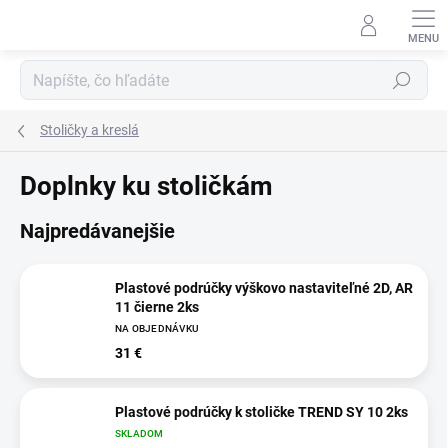
Prejsť
na
obsah
Hľadať
Stoličky a kreslá
Doplnky ku stoličkám
Najpredávanejšie
Plastové podrúčky výškovo nastaviteľné 2D, AR
11 čierne 2ks
NA OBJEDNÁVKU
31 €
Plastové podrúčky k stoličke TREND SY 10 2ks
SKLADOM