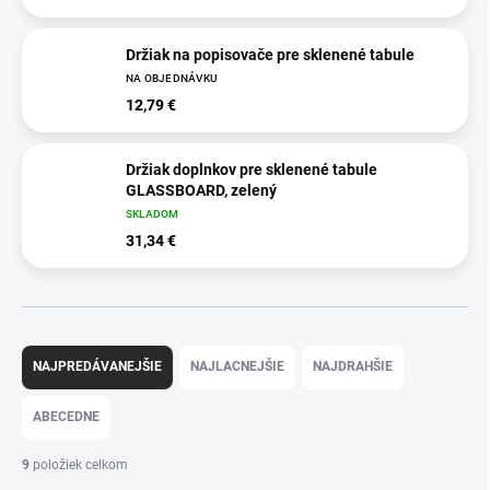
Držiak na popisovače pre sklenené tabule
NA OBJEDNÁVKU
12,79 €
Držiak doplnkov pre sklenené tabule
GLASSBOARD, zelený
SKLADOM
31,34 €
R
a
NAJPREDÁVANEJŠIE
NAJLACNEJŠIE
NAJDRAHŠIE
d
e
ABECEDNE
n
i
9
položiek celkom
e