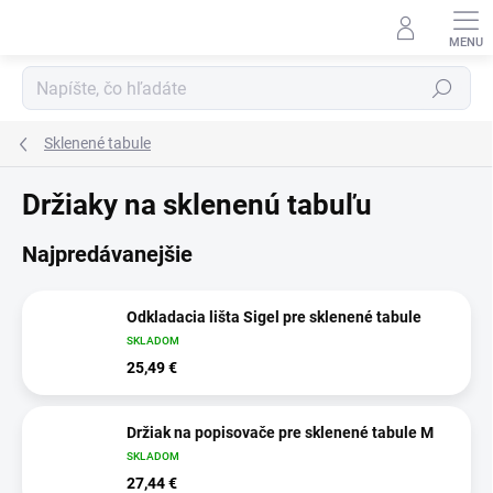
Prejsť
na
obsah
Hľadať
Sklenené tabule
Držiaky na sklenenú tabuľu
Najpredávanejšie
Odkladacia lišta Sigel pre sklenené tabule
SKLADOM
25,49 €
Držiak na popisovače pre sklenené tabule M
SKLADOM
27,44 €