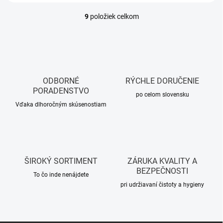
9
položiek celkom
O
v
l
á
d
a
c
ODBORNÉ
RÝCHLE DORUČENIE
i
PORADENSTVO
e
po celom slovensku
p
Vďaka dlhoročným skúsenostiam
r
v
k
y
v
ŠIROKÝ SORTIMENT
ZÁRUKA KVALITY A
ý
BEZPEČNOSTI
p
To čo inde nenájdete
i
pri udržiavaní čistoty a hygieny
s
u