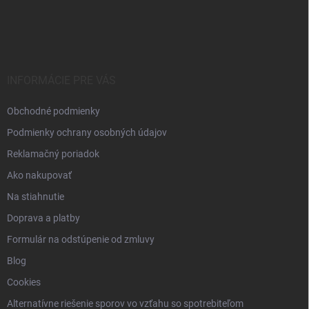
Z
á
p
ä
t
i
INFORMÁCIE PRE VÁS
e
Obchodné podmienky
Podmienky ochrany osobných údajov
Reklamačný poriadok
Ako nakupovať
Na stiahnutie
Doprava a platby
Formulár na odstúpenie od zmluvy
Blog
Cookies
Alternatívne riešenie sporov vo vzťahu so spotrebiteľom