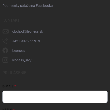
Podmienky súťaže na Facebooku
KONTAKT
obchod
@
leoness.sk
+421 907 955 919
Leoness
leoness_sro/
PRIHLÁSENIE
E-MAIL
HESLO