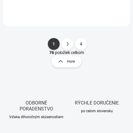
1
4
S
O
t
76
položiek celkom
v
r
Hore
l
á
á
n
d
k
a
o
c
i
v
e
a
p
ODBORNÉ
RÝCHLE DORUČENIE
n
r
PORADENSTVO
i
po celom slovensku
v
Vďaka dlhoročným skúsenostiam
e
k
y
v