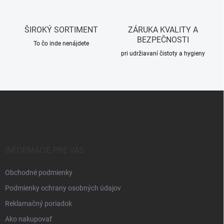
ý
p
i
ŠIROKÝ SORTIMENT
ZÁRUKA KVALITY A
s
BEZPEČNOSTI
u
To čo inde nenájdete
pri udržiavaní čistoty a hygieny
Z
á
p
ä
t
i
INFORMÁCIE PRE VÁS
e
Obchodné podmienky
Podmienky ochrany osobných údajov
Reklamačný poriadok
Ako nakupovať