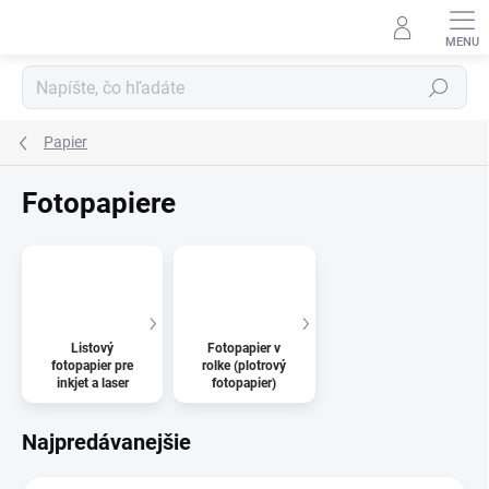
Prejsť
na
obsah
Hľadať
Papier
Fotopapiere
Listový
Fotopapier v
fotopapier pre
rolke (plotrový
inkjet a laser
fotopapier)
Najpredávanejšie