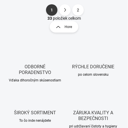
1
2
S
O
t
33
položiek celkom
v
r
Hore
l
á
á
n
d
k
a
o
c
i
v
e
a
p
ODBORNÉ
RÝCHLE DORUČENIE
n
r
PORADENSTVO
i
po celom slovensku
v
Vďaka dlhoročným skúsenostiam
e
k
y
v
ý
p
i
ŠIROKÝ SORTIMENT
ZÁRUKA KVALITY A
s
BEZPEČNOSTI
u
To čo inde nenájdete
pri udržiavaní čistoty a hygieny