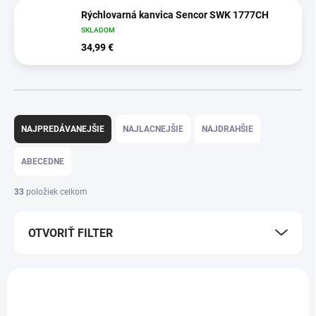
Rýchlovarná kanvica Sencor SWK 1777CH
SKLADOM
34,99 €
R
a
NAJPREDÁVANEJŠIE
NAJLACNEJŠIE
NAJDRAHŠIE
d
e
ABECEDNE
n
i
33
položiek celkom
e
p
OTVORIŤ FILTER
r
o
d
V
u
ý
k
p
t