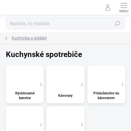
Prejsť
na
obsah
Hľadať
Kuchynka a jedáleň
Kuchynské spotrebiče
Rýchlovarné
Príslušenstvo ku
Kávovary
kanvice
kávovarom