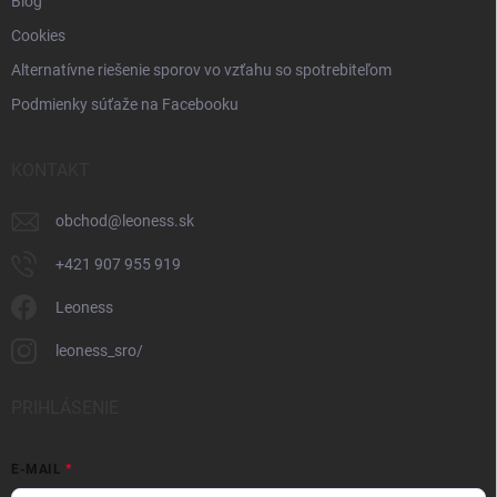
Blog
Cookies
Alternatívne riešenie sporov vo vzťahu so spotrebiteľom
Podmienky súťaže na Facebooku
KONTAKT
obchod
@
leoness.sk
+421 907 955 919
Leoness
leoness_sro/
PRIHLÁSENIE
E-MAIL