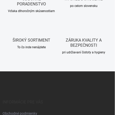
i
PORADENSTVO
e
po celom slovensku
p
Vďaka dlhoročným skúsenostiam
r
v
k
y
v
ŠIROKÝ SORTIMENT
ZÁRUKA KVALITY A
ý
BEZPEČNOSTI
p
To čo inde nenájdete
i
pri udržiavaní čistoty a hygieny
s
u
Z
á
p
ä
t
i
INFORMÁCIE PRE VÁS
e
Obchodné podmienky