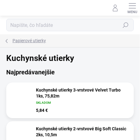
Prejsť
na
obsah
Hľadať
Papierové utierky
Kuchynské utierky
Najpredávanejšie
Kuchynské utierky 3-vrstvové Velvet Turbo
1ks, 75,82m
SKLADOM
5,84 €
Kuchynské utierky 2-vrstvové Big Soft Classic
2ks, 10,5m