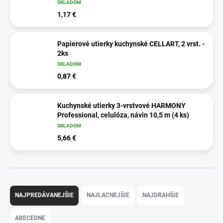
SKLADOM
1,17 €
Papierové utierky kuchynské CELLART, 2 vrst. -
2ks
SKLADOM
0,87 €
Kuchynské utierky 3-vrstvové HARMONY
Professional, celulóza, návin 10,5 m (4 ks)
SKLADOM
5,66 €
R
a
NAJPREDÁVANEJŠIE
NAJLACNEJŠIE
NAJDRAHŠIE
d
e
ABECEDNE