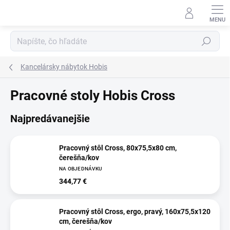
Prejsť
na
obsah
Hľadať
Kancelársky nábytok Hobis
Pracovné stoly Hobis Cross
Najpredávanejšie
Pracovný stôl Cross, 80x75,5x80 cm,
čerešňa/kov
NA OBJEDNÁVKU
344,77 €
Pracovný stôl Cross, ergo, pravý, 160x75,5x120
cm, čerešňa/kov