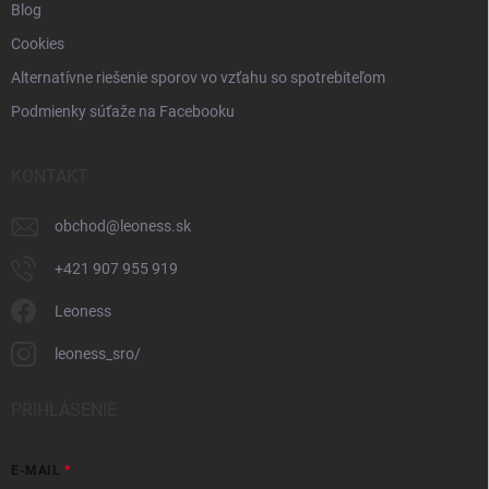
Blog
Cookies
Alternatívne riešenie sporov vo vzťahu so spotrebiteľom
Podmienky súťaže na Facebooku
KONTAKT
obchod
@
leoness.sk
+421 907 955 919
Leoness
leoness_sro/
PRIHLÁSENIE
E-MAIL