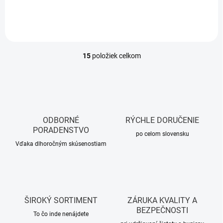
15
položiek celkom
O
v
l
á
d
a
c
ODBORNÉ
RÝCHLE DORUČENIE
i
PORADENSTVO
e
po celom slovensku
p
Vďaka dlhoročným skúsenostiam
r
v
k
y
v
ŠIROKÝ SORTIMENT
ZÁRUKA KVALITY A
ý
BEZPEČNOSTI
p
To čo inde nenájdete
i