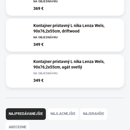
NA OBJEDNÁVKU
369 €
Kontajner prístavný L nika Lenza Wels,
90x76,2x55cm, driftwood
NA OBJEDNÁVKU
349 €
Kontajner prístavný L nika Lenza Wels,
90x76,2x55cm, agát svetlý
NA OBJEDNÁVKU
349 €
R
a
NAJPREDÁVANEJŠIE
NAJLACNEJŠIE
NAJDRAHŠIE
d
e
ABECEDNE