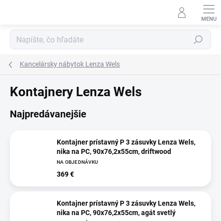
Prejsť
na
obsah
Hľadať
Kancelársky nábytok Lenza Wels
Kontajnery Lenza Wels
Najpredávanejšie
Kontajner prístavný P 3 zásuvky Lenza Wels,
nika na PC, 90x76,2x55cm, driftwood
NA OBJEDNÁVKU
369 €
Kontajner prístavný P 3 zásuvky Lenza Wels,
nika na PC, 90x76,2x55cm, agát svetlý