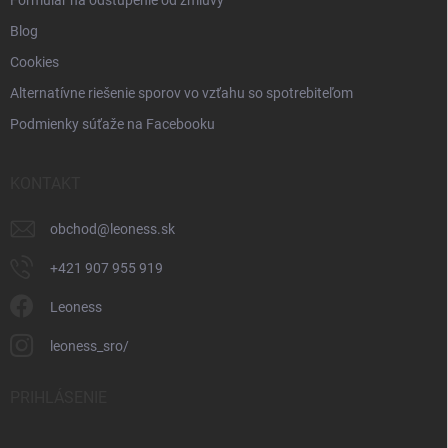
Blog
Cookies
Alternatívne riešenie sporov vo vzťahu so spotrebiteľom
Podmienky súťaže na Facebooku
KONTAKT
obchod
@
leoness.sk
+421 907 955 919
Leoness
leoness_sro/
PRIHLÁSENIE