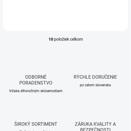
Do košíka
Do košíka
10
položiek celkom
O
v
l
á
d
a
c
ODBORNÉ
RÝCHLE DORUČENIE
i
PORADENSTVO
e
po celom slovensku
p
Vďaka dlhoročným skúsenostiam
r
v
k
y
v
ŠIROKÝ SORTIMENT
ZÁRUKA KVALITY A
ý
BEZPEČNOSTI
p