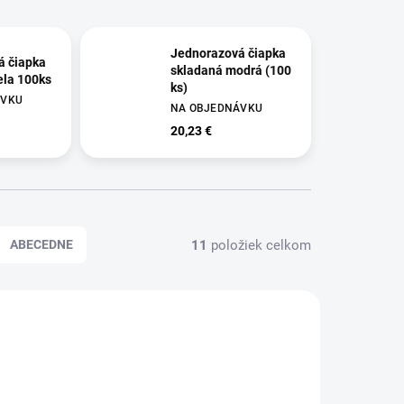
Jednorazová čiapka
á čiapka
skladaná modrá (100
ela 100ks
ks)
ÁVKU
NA OBJEDNÁVKU
20,23 €
11
položiek celkom
ABECEDNE
004047
XX682113