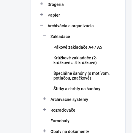
Drogéria
Papier
Archivácia a organizácia
Zakladače
Pákové zakladače A4 / A5
Krúžkové zakladače (2-
krúžkové a 4-krúžkové)
Špeciálne šanóny (s motívom,
potlačou, značkové)
Štítky a chrbty na šanóny
Archivačné systémy
Rozraďovače
Euroobaly
Obaly na dokumenty