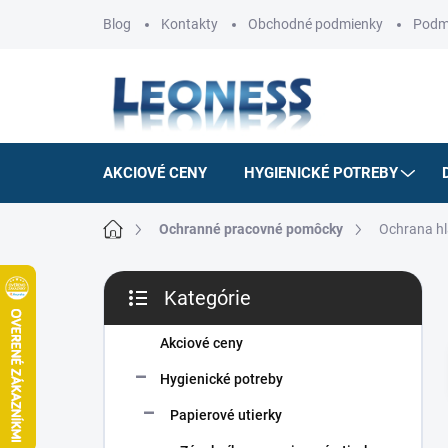
Prejsť
Blog
Kontakty
Obchodné podmienky
Podm
na
obsah
AKCIOVÉ CENY
HYGIENICKÉ POTREBY
Domov
Ochranné pracovné pomôcky
Ochrana h
B
Kategórie
o
Preskočiť
č
kategórie
n
Akciové ceny
ý
Hygienické potreby
p
a
Papierové utierky
n