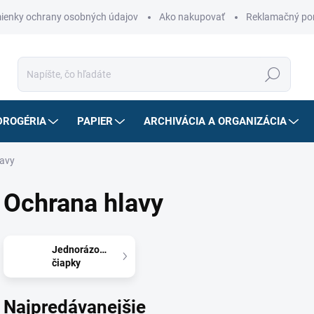
ienky ochrany osobných údajov
Ako nakupovať
Reklamačný po
Hľadať
DROGÉRIA
PAPIER
ARCHIVÁCIA A ORGANIZÁCIA
lavy
Ochrana hlavy
Jednorázové
čiapky
Najpredávanejšie