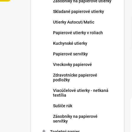
Zásobníky na papierové utierky
e
l
Skladané papierové utierky
Utierky Autocut/Matic
Papierové utierky v roliach
Kuchynské utierky
Papierové servítky
Vreckovky papierové
Zdravotnícke papierové
podložky
Viacúčelové utierky - netkaná
textília
Sušiče rúk
Zásobníky na papierové
servítky
Toaletný papier