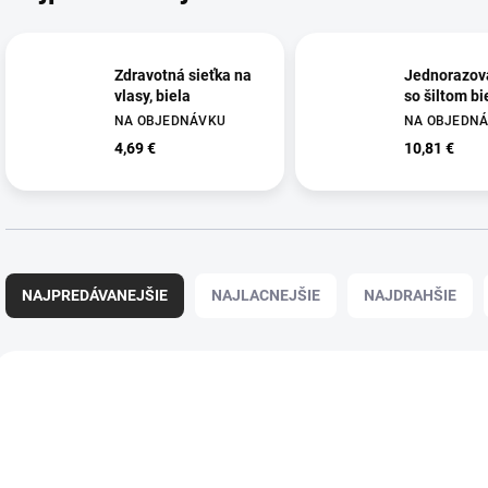
Zdravotná sieťka na
Jednorazov
vlasy, biela
so šiltom bi
NA OBJEDNÁVKU
NA OBJEDN
4,69 €
10,81 €
R
a
NAJPREDÁVANEJŠIE
NAJLACNEJŠIE
NAJDRAHŠIE
d
e
n
V
i
ý
ME45620F
AR
e
p
p
i
r
s
o
p