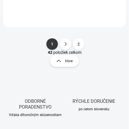
1
2
S
O
t
42
položiek celkom
v
r
Hore
l
á
á
n
d
k
a
o
c
i
v
e
a
p
ODBORNÉ
RÝCHLE DORUČENIE
n
r
PORADENSTVO
i
po celom slovensku
v
Vďaka dlhoročným skúsenostiam
e
k
y
v