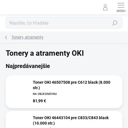
Prejsť
na
obsah
Hľadať
Tonery, atramenty
Tonery a atramenty OKI
Najpredávanejšie
Toner OKI 46507508 pre C612 black (8.000
str.)
NA OBJEDNÁVKU
81,99 €
Toner OKI 46443104 pre C833/C843 black
(10.000 str.)