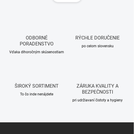
á
á
n
d
k
a
o
c
i
v
e
a
p
ODBORNÉ
RÝCHLE DORUČENIE
n
r
PORADENSTVO
i
po celom slovensku
v
Vďaka dlhoročným skúsenostiam
e
k
y
v
ý
p
i
ŠIROKÝ SORTIMENT
ZÁRUKA KVALITY A
s
BEZPEČNOSTI
u
To čo inde nenájdete
pri udržiavaní čistoty a hygieny
Z
á