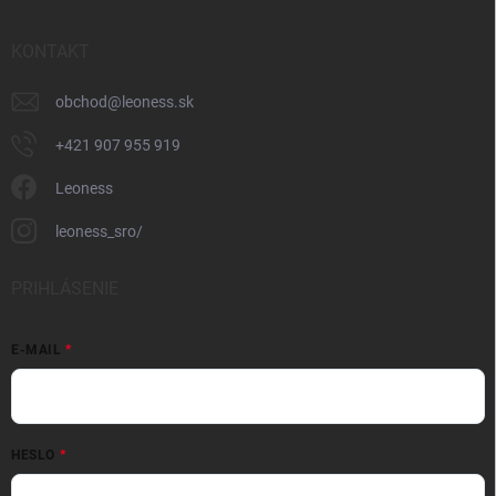
KONTAKT
obchod
@
leoness.sk
+421 907 955 919
Leoness
leoness_sro/
PRIHLÁSENIE
E-MAIL
HESLO