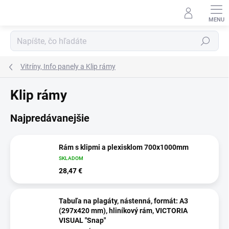
Prejsť
na
obsah
Hľadať
Vitríny, Info panely a Klip rámy
Klip rámy
Najpredávanejšie
Rám s klipmi a plexisklom 700x1000mm
SKLADOM
28,47 €
Tabuľa na plagáty, nástenná, formát: A3
(297x420 mm), hliníkový rám, VICTORIA
VISUAL "Snap"