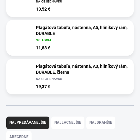
NA OBJEDNÁVKU
13,52 €
Plagátová tabuľa, nástenná, A5, hliníkový rám,
DURABLE
SKLADOM
11,83 €
Plagátová tabuľa, nástenná, A3, hliníkový rám,
DURABLE, čierna
NA OBJEDNÁVKU
19,37 €
R
a
NAJPREDÁVANEJŠIE
NAJLACNEJŠIE
NAJDRAHŠIE
d
e
ABECEDNE