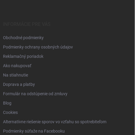
p
ä
t
i
INFORMÁCIE PRE VÁS
e
Obchodné podmienky
Podmienky ochrany osobných údajov
Reklamačný poriadok
Ako nakupovať
Na stiahnutie
Doprava a platby
Formulár na odstúpenie od zmluvy
Blog
Cookies
Alternatívne riešenie sporov vo vzťahu so spotrebiteľom
Podmienky súťaže na Facebooku