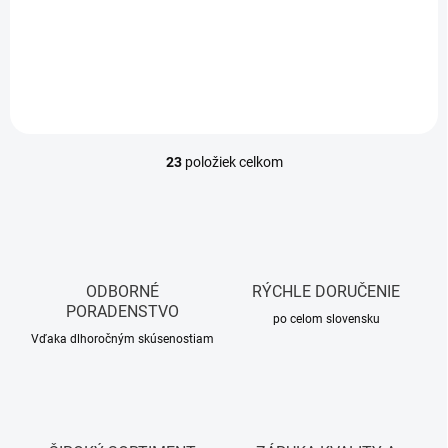
Do košíka
23
položiek celkom
O
v
l
á
d
a
c
ODBORNÉ
RÝCHLE DORUČENIE
i
PORADENSTVO
e
po celom slovensku
p
Vďaka dlhoročným skúsenostiam
r
v
k
y
v