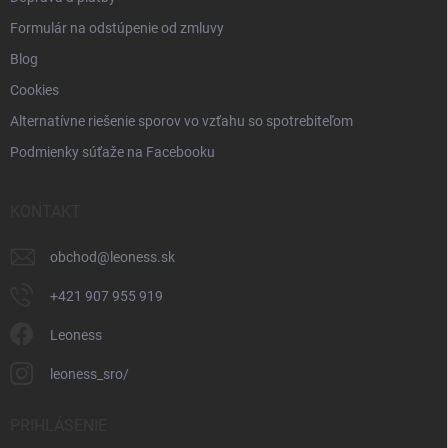
Formulár na odstúpenie od zmluvy
Blog
Cookies
Alternatívne riešenie sporov vo vzťahu so spotrebiteľom
Podmienky súťaže na Facebooku
KONTAKT
obchod
@
leoness.sk
+421 907 955 919
Leoness
leoness_sro/
PRIHLÁSENIE