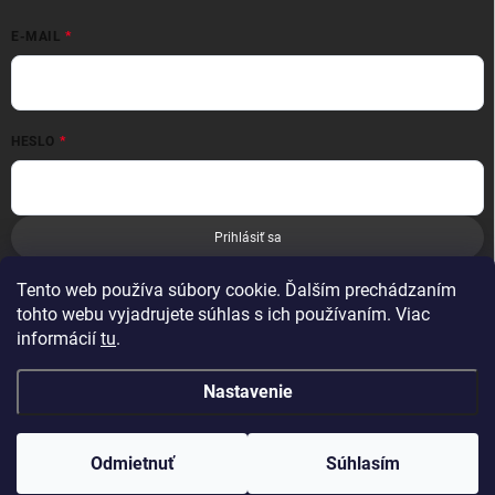
E-MAIL
HESLO
Prihlásiť sa
Nová registrácia
Zabudnuté heslo
Tento web používa súbory cookie. Ďalším prechádzaním
tohto webu vyjadrujete súhlas s ich používaním. Viac
informácií
tu
.
Nastavenie
Copyright 2026
Leoness
. Všetky práva vyhradené.
Odmietnuť
Súhlasím
Vytvoril Shoptet