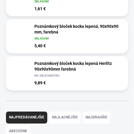
SKLADOM
1,61 €
Poznámkový bloček kocka lepená, 90x90x90
mm, farebná
SKLADOM
5,40 €
Poznámkový bloček kocka lepená Herlitz
90x90x90mm farebná
NA OBJEDNÁVKU
9,89 €
R
a
NAJPREDÁVANEJŠIE
NAJLACNEJŠIE
NAJDRAHŠIE
d
e
ABECEDNE