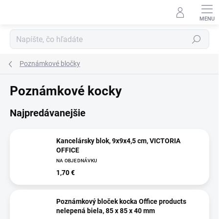
Prejsť
na
obsah
Hľadať
Poznámkové bločky
Poznámkové kocky
Najpredávanejšie
Kancelársky blok, 9x9x4,5 cm, VICTORIA
OFFICE
NA OBJEDNÁVKU
1,70 €
Poznámkový bloček kocka Office products
nelepená biela, 85 x 85 x 40 mm