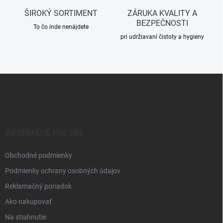
i
ŠIROKÝ SORTIMENT
ZÁRUKA KVALITY A
s
BEZPEČNOSTI
u
To čo inde nenájdete
pri udržiavaní čistoty a hygieny
Z
á
p
ä
t
i
INFORMÁCIE PRE VÁS
e
Obchodné podmienky
Podmienky ochrany osobných údajov
Reklamačný poriadok
Ako nakupovať
Na stiahnutie