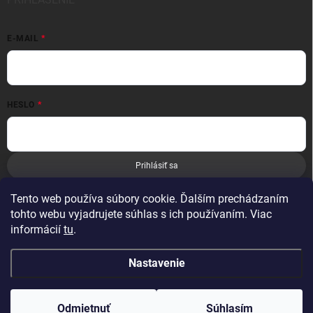
E-MAIL
HESLO
Prihlásiť sa
Nová registrácia
Zabudnuté heslo
Tento web používa súbory cookie. Ďalším prechádzaním
tohto webu vyjadrujete súhlas s ich používaním. Viac
informácií
tu
.
Nastavenie
Copyright 2026
Leoness
. Všetky práva vyhradené.
Odmietnuť
Súhlasím