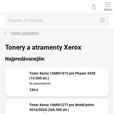
Prejsť
na
obsah
Hľadať
Tonery, atramenty
Tonery a atramenty Xerox
Najpredávanejšie
Toner Xerox 106R01415 pre Phaser 3435
(10.000 str.)
NA OBJEDNÁVKU
129 €
Toner Xerox 106R01277 pre WorkCentre
5016/5020 (2x6.300 str.)