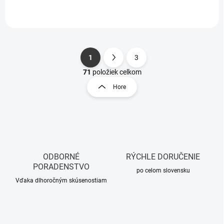
1
3
S
O
t
71
položiek celkom
v
r
Hore
l
á
á
n
d
k
a
o
c
i
v
e
a
p
ODBORNÉ
RÝCHLE DORUČENIE
n
r
PORADENSTVO
i
po celom slovensku
v
Vďaka dlhoročným skúsenostiam
e
k
y
v
ý
p