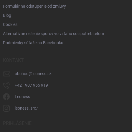
Formulár na odstúpenie od zmluvy
Blog
Cookies
Alternatívne riešenie sporov vo vzťahu so spotrebiteľom
Podmienky súťaže na Facebooku
KONTAKT
obchod
@
leoness.sk
+421 907 955 919
Leoness
leoness_sro/
PRIHLÁSENIE