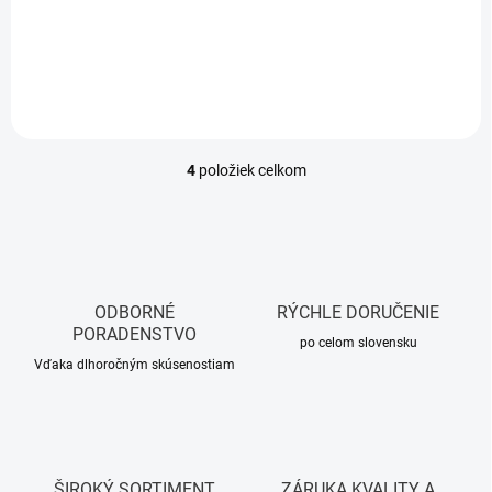
Do košíka
Do košíka
4
položiek celkom
O
v
l
á
d
a
c
ODBORNÉ
RÝCHLE DORUČENIE
i
PORADENSTVO
e
po celom slovensku
p
Vďaka dlhoročným skúsenostiam
r
v
k
y
v
ŠIROKÝ SORTIMENT
ZÁRUKA KVALITY A