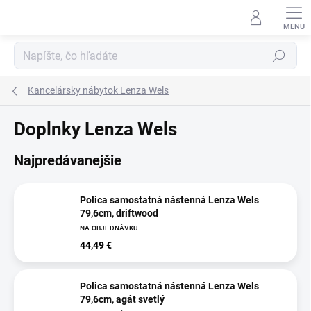
Prejsť
na
obsah
Hľadať
Kancelársky nábytok Lenza Wels
Doplnky Lenza Wels
Najpredávanejšie
Polica samostatná nástenná Lenza Wels
79,6cm, driftwood
NA OBJEDNÁVKU
44,49 €
Polica samostatná nástenná Lenza Wels
79,6cm, agát svetlý