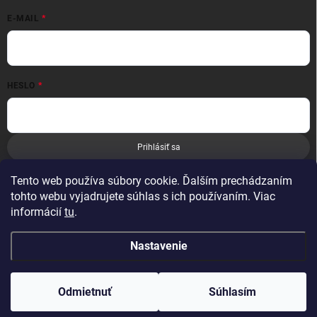
E-MAIL
HESLO
Prihlásiť sa
Nová registrácia
Zabudnuté heslo
Tento web používa súbory cookie. Ďalším prechádzaním
tohto webu vyjadrujete súhlas s ich používaním. Viac
informácií
tu
.
Nastavenie
Copyright 2026
Leoness
. Všetky práva vyhradené.
Odmietnuť
Súhlasím
Vytvoril Shoptet