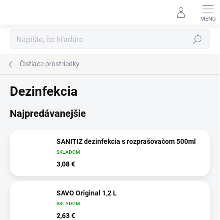
Prejsť
na
obsah
Hľadať
Čistiace prostriedky
Dezinfekcia
Najpredávanejšie
SANITIZ dezinfekcia s rozprašovačom 500ml
SKLADOM
3,08 €
SAVO Original 1,2 L
SKLADOM
2,63 €