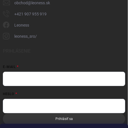
obchod
@
leoness.sk
+421 907 955 919
Leoness
leoness_sro/
PRIHLÁSENIE
E-MAIL
HESLO
Prihlásiť sa
Nová registrácia
Zabudnuté heslo