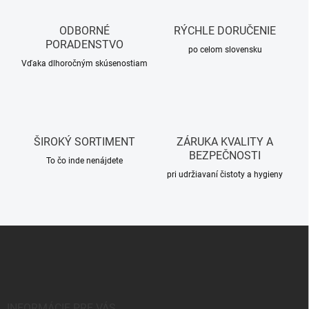
i
v
e
a
p
ODBORNÉ
RÝCHLE DORUČENIE
n
r
PORADENSTVO
i
po celom slovensku
v
Vďaka dlhoročným skúsenostiam
e
k
y
v
ý
p
i
ŠIROKÝ SORTIMENT
ZÁRUKA KVALITY A
s
BEZPEČNOSTI
u
To čo inde nenájdete
pri udržiavaní čistoty a hygieny
Z
á
p
ä
t
i
INFORMÁCIE PRE VÁS