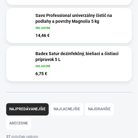
Savo Professional univerzálny čistič na
podlahy a povrchy Magnolia 5 kg
SKLADOM
14,46 €
Badex Satur dezinfekčný, bieliaci a čistiaci
prípravok 5 L
SKLADOM
6,75 €
R
a
NAJPREDÁVANEJŠIE
NAJLACNEJŠIE
NAJDRAHŠIE
d
e
ABECEDNE
n
i
37
položiek celkom