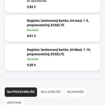
NA OBJEDNÁVKU
5,82 €
Register, laminovaný kartón, A4 maxi, 1-5,
prepisovateľný, ESSELTE
SKLADOM
4,01 €
Register, laminovaný kartón, A4 Maxi, 1-10,
prepisoavteľný, ESSELTE
SKLADOM
5,50 €
R
a
NAJPREDÁVANEJŠIE
NAJLACNEJŠIE
NAJDRAHŠIE
d
e
ABECEDNE