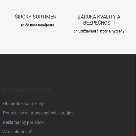
k
y
v
ŠIROKÝ SORTIMENT
ZÁRUKA KVALITY A
ý
BEZPEČNOSTI
p
To čo inde nenájdete
i
pri udržiavaní čistoty a hygieny
s
u
Z
á
p
ä
t
i
INFORMÁCIE PRE VÁS
e
Obchodné podmienky
Podmienky ochrany osobných údajov
Reklamačný poriadok
Ako nakupovať