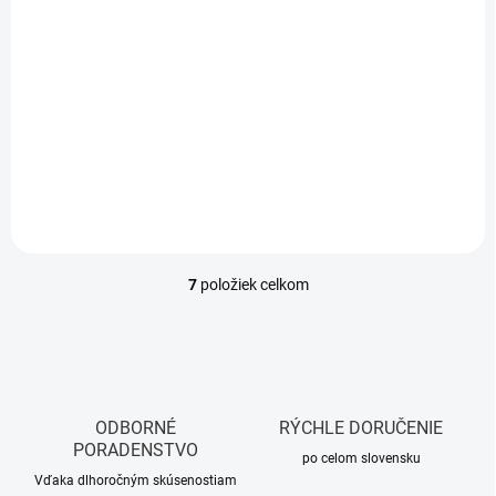
antimikrobiálne, biela
2,92 €
/ ks
2,37 € bez DPH
Jednotková
2,92 € / 1 ks
cena:
Do košíka
7
položiek celkom
O
v
l
á
d
a
c
ODBORNÉ
RÝCHLE DORUČENIE
i
PORADENSTVO
e
po celom slovensku
p
Vďaka dlhoročným skúsenostiam