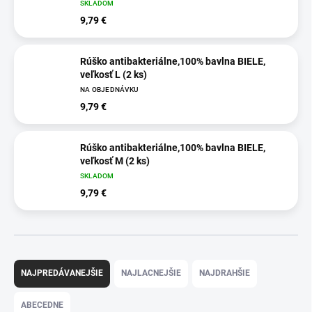
SKLADOM
9,79 €
Rúško antibakteriálne,100% bavlna BIELE,
veľkosť L (2 ks)
NA OBJEDNÁVKU
9,79 €
Rúško antibakteriálne,100% bavlna BIELE,
veľkosť M (2 ks)
SKLADOM
9,79 €
R
a
NAJPREDÁVANEJŠIE
NAJLACNEJŠIE
NAJDRAHŠIE
d
e
ABECEDNE