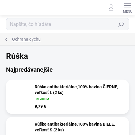
Prejsť
na
obsah
Hľadať
Ochrana dychu
Rúška
Najpredávanejšie
Rúško antibakteriálne,100% bavlna ČIERNE,
veľkosť L (2 ks)
SKLADOM
9,79 €
Rúško antibakteriálne,100% bavlna BIELE,
veľkosť S (2 ks)