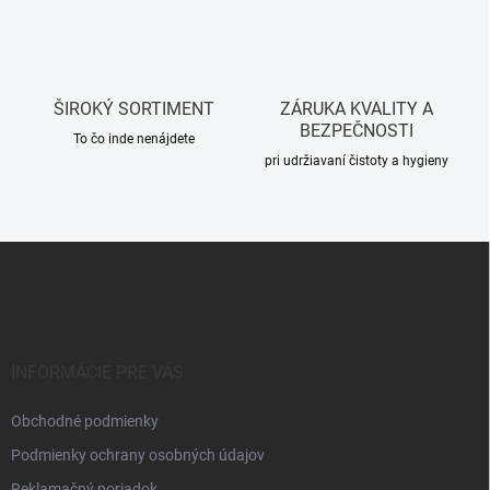
r
v
k
y
v
ŠIROKÝ SORTIMENT
ZÁRUKA KVALITY A
ý
BEZPEČNOSTI
p
To čo inde nenájdete
i
pri udržiavaní čistoty a hygieny
s
u
Z
á
p
ä
t
i
INFORMÁCIE PRE VÁS
e
Obchodné podmienky
Podmienky ochrany osobných údajov
Reklamačný poriadok