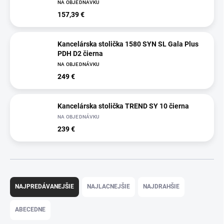
NA OBJEDNÁVKU
157,39 €
Kancelárska stolička 1580 SYN SL Gala Plus
PDH D2 čierna
NA OBJEDNÁVKU
249 €
Kancelárska stolička TREND SY 10 čierna
NA OBJEDNÁVKU
239 €
R
a
NAJPREDÁVANEJŠIE
NAJLACNEJŠIE
NAJDRAHŠIE
d
e
ABECEDNE
n