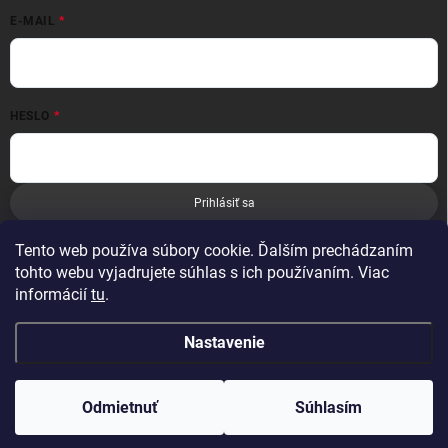
E-MAIL
HESLO
Prihlásiť sa
Nová registrácia
Zabudnuté heslo
Tento web používa súbory cookie. Ďalším prechádzaním
tohto webu vyjadrujete súhlas s ich používaním. Viac
informácií
tu
.
Nastavenie
Copyright 2026
Leoness
. Všetky práva vyhradené.
Odmietnuť
Súhlasím
Vytvoril Shoptet