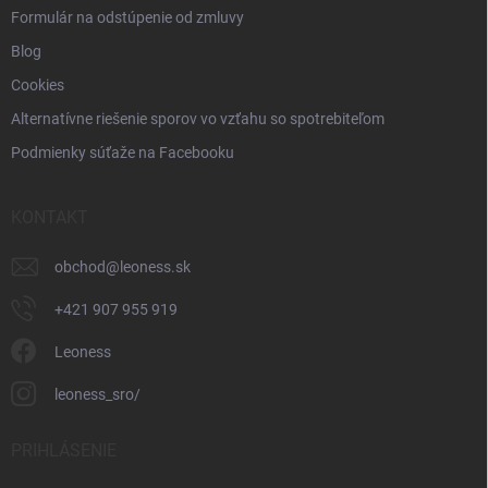
Formulár na odstúpenie od zmluvy
Blog
Cookies
Alternatívne riešenie sporov vo vzťahu so spotrebiteľom
Podmienky súťaže na Facebooku
KONTAKT
obchod
@
leoness.sk
+421 907 955 919
Leoness
leoness_sro/
PRIHLÁSENIE