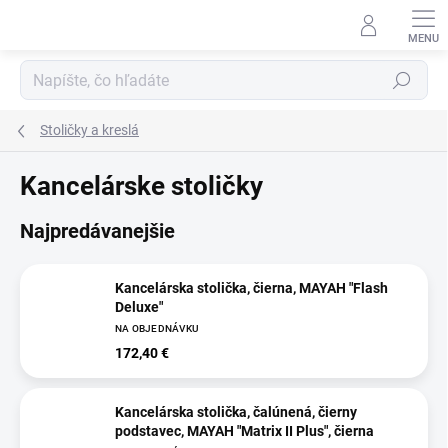
Prejsť
na
obsah
Hľadať
Stoličky a kreslá
Kancelárske stoličky
Najpredávanejšie
Kancelárska stolička, čierna, MAYAH "Flash
Deluxe"
NA OBJEDNÁVKU
172,40 €
Kancelárska stolička, čalúnená, čierny
podstavec, MAYAH "Matrix II Plus", čierna