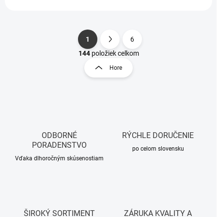
1
6
S
O
t
144
položiek celkom
v
r
Hore
l
á
á
n
d
k
a
o
c
i
v
e
a
p
ODBORNÉ
RÝCHLE DORUČENIE
n
r
PORADENSTVO
i
po celom slovensku
v
Vďaka dlhoročným skúsenostiam
e
k
y
v
ý
p
i
ŠIROKÝ SORTIMENT
ZÁRUKA KVALITY A