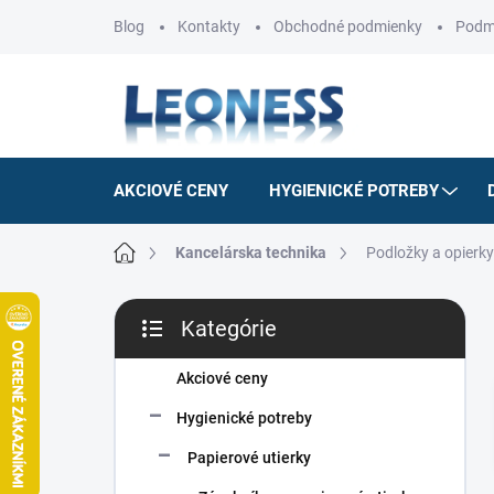
Prejsť
Blog
Kontakty
Obchodné podmienky
Podm
na
obsah
AKCIOVÉ CENY
HYGIENICKÉ POTREBY
Domov
Kancelárska technika
Podložky a opierky
B
Kategórie
o
Preskočiť
č
kategórie
n
Akciové ceny
ý
Hygienické potreby
p
a
Papierové utierky
n