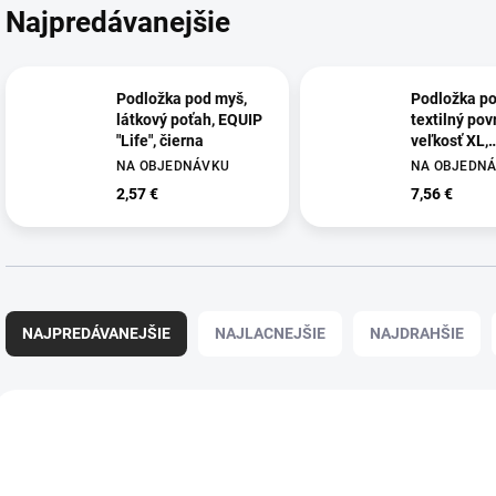
Najpredávanejšie
Podložka pod myš,
Podložka po
látkový poťah, EQUIP
textilný pov
"Life", čierna
veľkosť XL,
FELLOWES "
NA OBJEDNÁVKU
NA OBJEDN
modrá
2,57 €
7,56 €
R
a
NAJPREDÁVANEJŠIE
NAJLACNEJŠIE
NAJDRAHŠIE
d
e
n
V
i
ý
EP245011
IFW
e
p
p
i
r