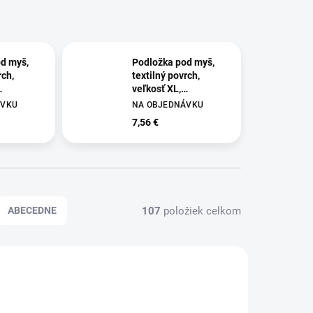
d myš,
Podložka pod myš,
rch,
textilný povrch,
veľkosť XL,
Breyta",
FELLOWES "Breyta",
ÁVKU
NA OBJEDNÁVKU
sivá
7,56 €
107
položiek celkom
ABECEDNE
139317
IFW139316