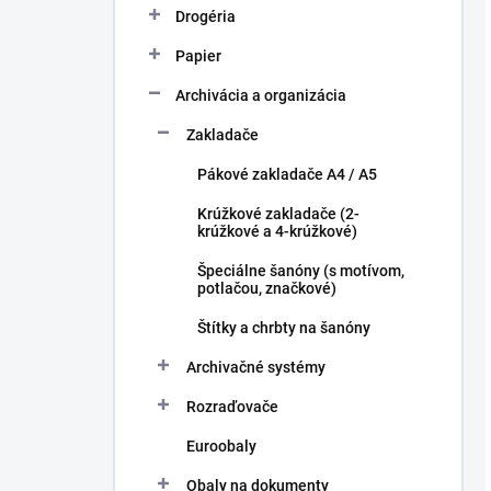
Drogéria
Papier
Archivácia a organizácia
Zakladače
Pákové zakladače A4 / A5
Krúžkové zakladače (2-
krúžkové a 4-krúžkové)
Špeciálne šanóny (s motívom,
potlačou, značkové)
Štítky a chrbty na šanóny
Archivačné systémy
Rozraďovače
Euroobaly
Obaly na dokumenty