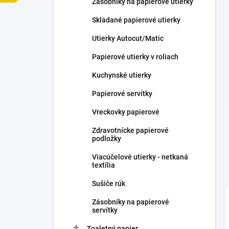
Zásobníky na papierové utierky
e
l
Skladané papierové utierky
Utierky Autocut/Matic
Papierové utierky v roliach
Kuchynské utierky
Papierové servítky
Vreckovky papierové
Zdravotnícke papierové
podložky
Viacúčelové utierky - netkaná
textília
Sušiče rúk
Zásobníky na papierové
servítky
Toaletný papier