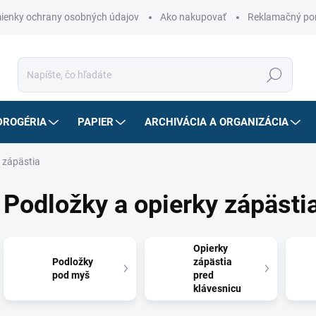
ienky ochrany osobných údajov
Ako nakupovať
Reklamačný po
Hľadať
DROGÉRIA
PAPIER
ARCHIVÁCIA A ORGANIZÁCIA
 zápästia
Podložky a opierky zápästi
Opierky
Podložky
zápästia
pod myš
pred
klávesnicu