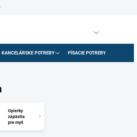
riadok
Na stiahnutie
Doprava a platby
Formulár na odstúpe
PRÁZDNY KOŠÍK
NÁKUPNÝ
KOŠÍK
KANCELÁRSKE POTREBY
PÍSACIE POTREBY
ŠKOLSK
a
Opierky
zápästia
pre myš