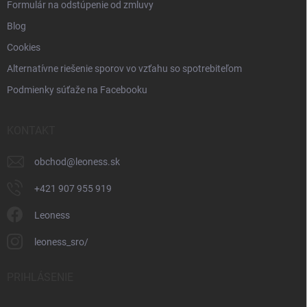
Formulár na odstúpenie od zmluvy
Blog
Cookies
Alternatívne riešenie sporov vo vzťahu so spotrebiteľom
Podmienky súťaže na Facebooku
KONTAKT
obchod
@
leoness.sk
+421 907 955 919
Leoness
leoness_sro/
PRIHLÁSENIE