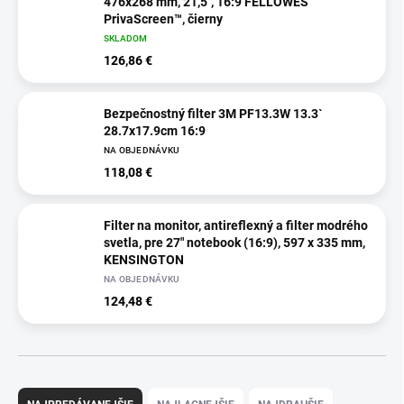
476x268 mm, 21,5", 16:9 FELLOWES
PrivaScreen™, čierny
SKLADOM
126,86 €
Bezpečnostný filter 3M PF13.3W 13.3`
28.7x17.9cm 16:9
NA OBJEDNÁVKU
118,08 €
Filter na monitor, antireflexný a filter modrého
svetla, pre 27" notebook (16:9), 597 x 335 mm,
KENSINGTON
NA OBJEDNÁVKU
124,48 €
R
a