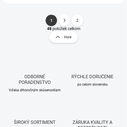
1
2
S
O
t
48
položiek celkom
v
r
Hore
l
á
á
n
d
k
a
o
c
i
v
e
a
p
ODBORNÉ
RÝCHLE DORUČENIE
n
r
PORADENSTVO
i
po celom slovensku
v
Vďaka dlhoročným skúsenostiam
e
k
y
v
ý
p
i
ŠIROKÝ SORTIMENT
ZÁRUKA KVALITY A
s