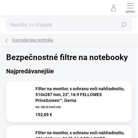
Prejsť
na
obsah
Hľadať
Kancelárska technika
Bezpečnostné filtre na notebooky
Najpredávanejšie
Filter na monitor, s ochranu voči nahliadnutiu,
510x287 mm, 23", 16:9 FELLOWES
PrivaScreen™, čierna
NA OBJEDNÁVKU
152,05 €
Filter na monitor, s ochranu voči nahliadnutiu,