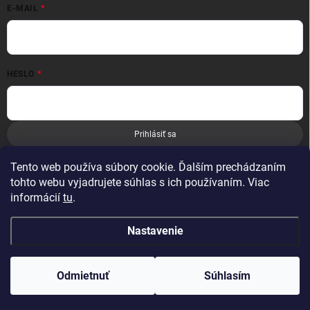
E-MAIL
HESLO
Prihlásiť sa
Nová registrácia
Zabudnuté heslo
Tento web používa súbory cookie. Ďalším prechádzaním
tohto webu vyjadrujete súhlas s ich používaním. Viac
informácií
tu
.
Nastavenie
Copyright 2026
Leoness
. Všetky práva vyhradené.
Odmietnuť
Súhlasím
Vytvoril Shoptet