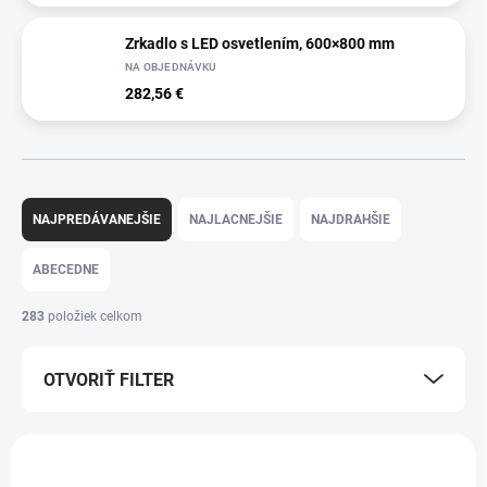
Zrkadlo s LED osvetlením, 600×800 mm
NA OBJEDNÁVKU
282,56 €
R
a
NAJPREDÁVANEJŠIE
NAJLACNEJŠIE
NAJDRAHŠIE
d
e
ABECEDNE
n
i
283
položiek celkom
e
p
OTVORIŤ FILTER
r
o
d
V
u
ý
k