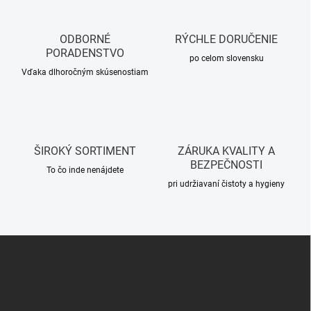
i
v
e
a
p
ODBORNÉ
RÝCHLE DORUČENIE
n
r
PORADENSTVO
i
po celom slovensku
v
Vďaka dlhoročným skúsenostiam
e
k
y
v
ý
p
i
ŠIROKÝ SORTIMENT
ZÁRUKA KVALITY A
s
BEZPEČNOSTI
u
To čo inde nenájdete
pri udržiavaní čistoty a hygieny
Z
á
p
ä
t