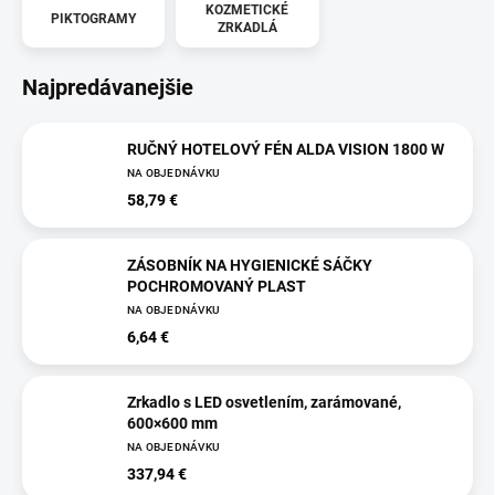
KOZMETICKÉ
PIKTOGRAMY
ZRKADLÁ
Najpredávanejšie
RUČNÝ HOTELOVÝ FÉN ALDA VISION 1800 W
NA OBJEDNÁVKU
58,79 €
ZÁSOBNÍK NA HYGIENICKÉ SÁČKY
POCHROMOVANÝ PLAST
NA OBJEDNÁVKU
6,64 €
Zrkadlo s LED osvetlením, zarámované,
600×600 mm
NA OBJEDNÁVKU
337,94 €