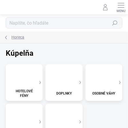
Prejsť
na
obsah
Hľadať
Horeca
Kúpelňa
HOTELOVÉ
DOPLNKY
OSOBNÉ VÁHY
FÉNY