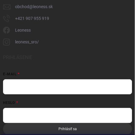
obchod
@
leoness.sk
+421 907 955 919
Leoness
leoness_sro/
PRIHLÁSENIE
E-MAIL
HESLO
Prihlásiť sa