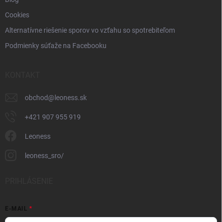
Cookies
Alternatívne riešenie sporov vo vzťahu so spotrebiteľom
Podmienky súťaže na Facebooku
KONTAKT
obchod
@
leoness.sk
+421 907 955 919
Leoness
leoness_sro/
PRIHLÁSENIE
E-MAIL