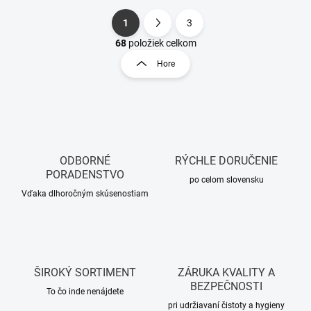
1
3
S
O
t
68
položiek celkom
v
r
Hore
l
á
á
n
d
k
a
o
c
i
v
e
a
p
ODBORNÉ
RÝCHLE DORUČENIE
n
r
PORADENSTVO
i
po celom slovensku
v
Vďaka dlhoročným skúsenostiam
e
k
y
v
ý
p
i
ŠIROKÝ SORTIMENT
ZÁRUKA KVALITY A
s
BEZPEČNOSTI
u
To čo inde nenájdete
pri udržiavaní čistoty a hygieny