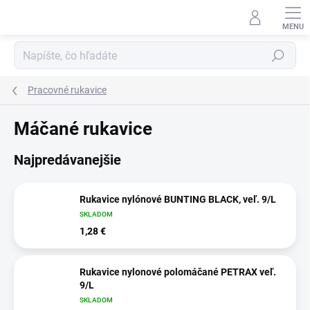
Prejsť
na
obsah
Hľadať
Pracovné rukavice
Máčané rukavice
Najpredávanejšie
Rukavice nylónové BUNTING BLACK, veľ. 9/L
SKLADOM
1,28 €
Rukavice nylonové polomáčané PETRAX veľ.
9/L
SKLADOM