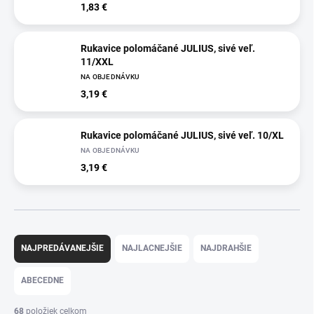
1,83 €
Rukavice polomáčané JULIUS, sivé veľ.
11/XXL
NA OBJEDNÁVKU
3,19 €
Rukavice polomáčané JULIUS, sivé veľ. 10/XL
NA OBJEDNÁVKU
3,19 €
R
a
NAJPREDÁVANEJŠIE
NAJLACNEJŠIE
NAJDRAHŠIE
d
e
ABECEDNE
n
i
68
položiek celkom