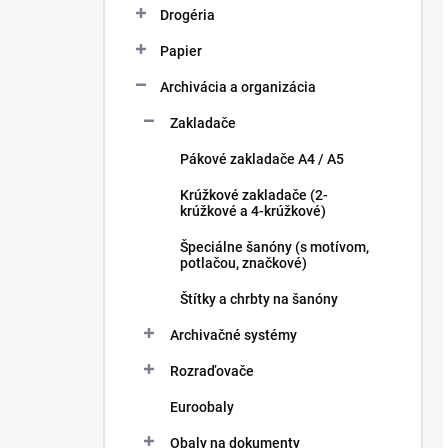
Drogéria
Papier
Archivácia a organizácia
Zakladače
Pákové zakladače A4 / A5
Krúžkové zakladače (2-
krúžkové a 4-krúžkové)
Špeciálne šanóny (s motívom,
potlačou, značkové)
Štítky a chrbty na šanóny
Archivačné systémy
Rozraďovače
Euroobaly
Obaly na dokumenty