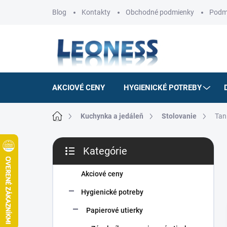
Prejsť
Blog
Kontakty
Obchodné podmienky
Podm
na
obsah
AKCIOVÉ CENY
HYGIENICKÉ POTREBY
Domov
Kuchynka a jedáleň
Stolovanie
Tan
B
Kategórie
o
Preskočiť
č
kategórie
n
Akciové ceny
ý
Hygienické potreby
p
a
Papierové utierky
n