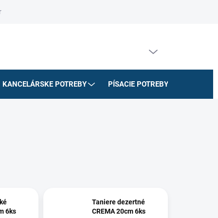
riadok
Na stiahnutie
Doprava a platby
Formulár na odstúpe
PRÁZDNY KOŠÍK
NÁKUPNÝ
KOŠÍK
KANCELÁRSKE POTREBY
PÍSACIE POTREBY
ŠKOLSK
tké
Taniere dezertné
m 6ks
CREMA 20cm 6ks