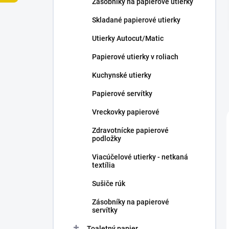
Zásobníky na papierové utierky
e
l
Skladané papierové utierky
Utierky Autocut/Matic
Papierové utierky v roliach
Kuchynské utierky
Papierové servítky
Vreckovky papierové
Zdravotnícke papierové
podložky
Viacúčelové utierky - netkaná
textília
Sušiče rúk
Zásobníky na papierové
servítky
Toaletný papier