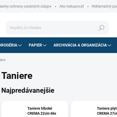
ienky ochrany osobných údajov
Ako nakupovať
Reklamačný po
Hľadať
DROGÉRIA
PAPIER
ARCHIVÁCIA A ORGANIZÁCIA
iere
Taniere
Najpredávanejšie
Taniere hlboké
Taniere ply
CREMA 22cm 6ks
CREMA 27c