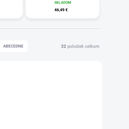
SKLADOM
46,49 €
32
položiek celkom
ABECEDNE
387024
HY387020
KLADOM
SKLADOM