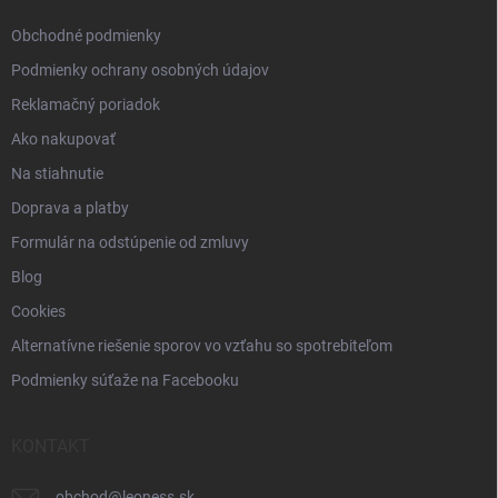
e
Obchodné podmienky
Podmienky ochrany osobných údajov
Reklamačný poriadok
Ako nakupovať
Na stiahnutie
Doprava a platby
Formulár na odstúpenie od zmluvy
Blog
Cookies
Alternatívne riešenie sporov vo vzťahu so spotrebiteľom
Podmienky súťaže na Facebooku
KONTAKT
obchod
@
leoness.sk