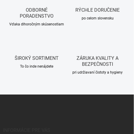
a
c
ODBORNÉ
RÝCHLE DORUČENIE
i
PORADENSTVO
e
po celom slovensku
p
Vďaka dlhoročným skúsenostiam
r
v
k
y
v
ŠIROKÝ SORTIMENT
ZÁRUKA KVALITY A
ý
BEZPEČNOSTI
p
To čo inde nenájdete
i
pri udržiavaní čistoty a hygieny
s
u
Z
á
p
ä
t
i
INFORMÁCIE PRE VÁS