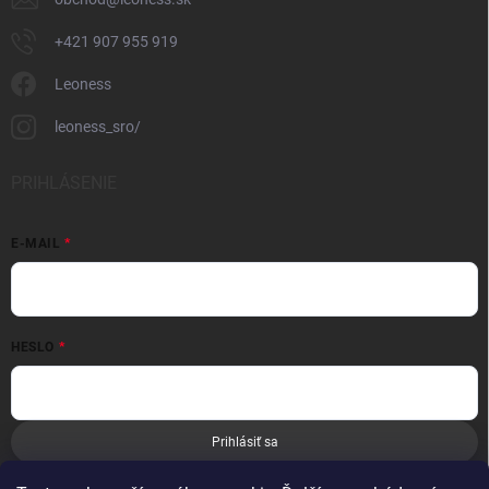
+421 907 955 919
Leoness
leoness_sro/
PRIHLÁSENIE
E-MAIL
HESLO
Prihlásiť sa
Nová registrácia
Zabudnuté heslo