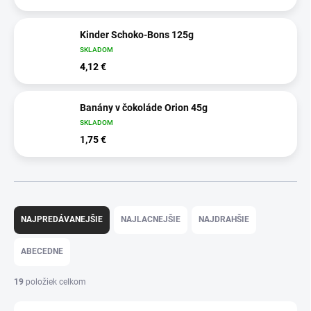
Kinder Schoko-Bons 125g
SKLADOM
4,12 €
Banány v čokoláde Orion 45g
SKLADOM
1,75 €
R
a
NAJPREDÁVANEJŠIE
NAJLACNEJŠIE
NAJDRAHŠIE
d
e
ABECEDNE
n
i
19
položiek celkom
e
p