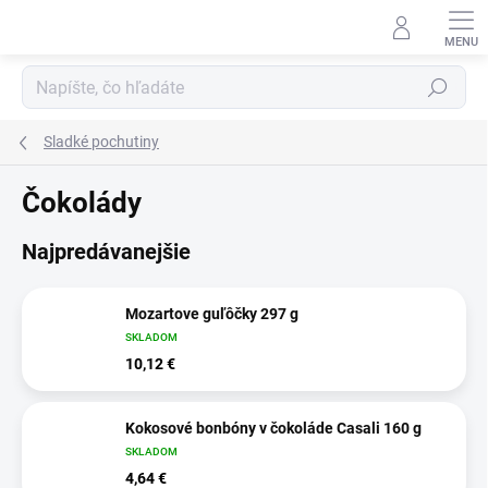
Prejsť
na
obsah
Hľadať
Sladké pochutiny
Čokolády
Najpredávanejšie
Mozartove guľôčky 297 g
SKLADOM
10,12 €
Kokosové bonbóny v čokoláde Casali 160 g
SKLADOM
4,64 €