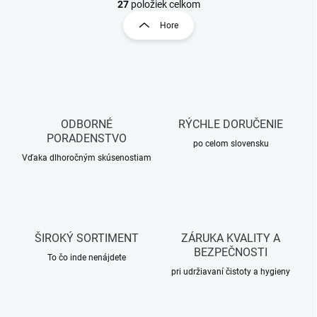
O
t
27
položiek celkom
v
r
Hore
l
á
á
n
d
k
a
o
c
i
v
e
a
p
ODBORNÉ
RÝCHLE DORUČENIE
n
r
PORADENSTVO
i
po celom slovensku
v
Vďaka dlhoročným skúsenostiam
e
k
y
v
ý
p
i
ŠIROKÝ SORTIMENT
ZÁRUKA KVALITY A
s
BEZPEČNOSTI
u
To čo inde nenájdete
pri udržiavaní čistoty a hygieny