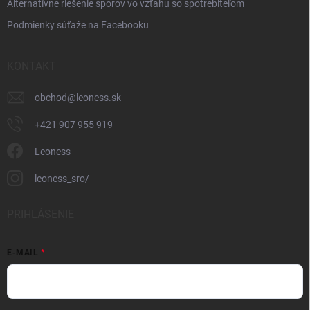
Alternatívne riešenie sporov vo vzťahu so spotrebiteľom
Podmienky súťaže na Facebooku
KONTAKT
obchod
@
leoness.sk
+421 907 955 919
Leoness
leoness_sro/
PRIHLÁSENIE
E-MAIL