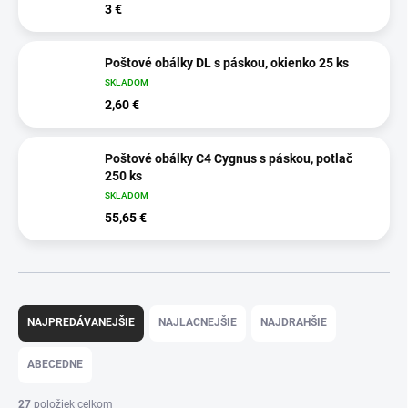
3 €
Poštové obálky DL s páskou, okienko 25 ks
SKLADOM
2,60 €
Poštové obálky C4 Cygnus s páskou, potlač
250 ks
SKLADOM
55,65 €
R
a
NAJPREDÁVANEJŠIE
NAJLACNEJŠIE
NAJDRAHŠIE
d
e
ABECEDNE
n
i
27
položiek celkom