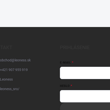
TAKT
PRIHLÁSENIE
obchod
@
leoness.sk
E-MAIL
+421 907 955 919
Leoness
HESLO
leoness_sro/