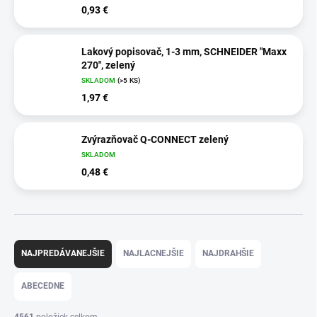
0,93 €
Lakový popisovač, 1-3 mm, SCHNEIDER "Maxx
270", zelený
SKLADOM
(>5 KS)
1,97 €
Zvýrazňovač Q-CONNECT zelený
SKLADOM
0,48 €
R
a
NAJPREDÁVANEJŠIE
NAJLACNEJŠIE
NAJDRAHŠIE
d
e
ABECEDNE
n
i
4561
položiek celkom