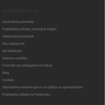
ä
t
i
INFORMÁCIE PRE VÁS
e
Obchodné podmienky
Podmienky ochrany osobných údajov
Reklamačný poriadok
Ako nakupovať
Na stiahnutie
Doprava a platby
Formulár na odstúpenie od zmluvy
Blog
Cookies
Alternatívne riešenie sporov vo vzťahu so spotrebiteľom
Podmienky súťaže na Facebooku