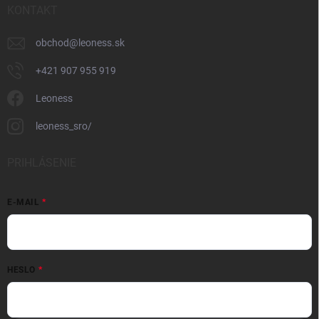
KONTAKT
obchod
@
leoness.sk
+421 907 955 919
Leoness
leoness_sro/
PRIHLÁSENIE
E-MAIL
HESLO