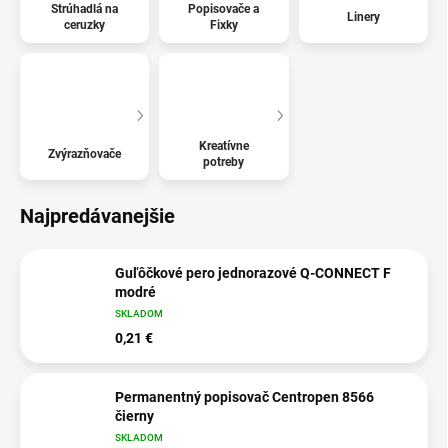
Strúhadlá na
Popisovače a
Linery
ceruzky
Fixky
Kreatívne
Zvýrazňovače
potreby
Najpredávanejšie
Guľôčkové pero jednorazové Q-CONNECT F
modré
SKLADOM
0,21 €
Permanentný popisovač Centropen 8566
čierny
SKLADOM