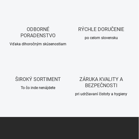
k
a
o
c
i
v
e
a
p
ODBORNÉ
RÝCHLE DORUČENIE
n
r
PORADENSTVO
i
po celom slovensku
v
Vďaka dlhoročným skúsenostiam
e
k
y
v
ý
p
i
ŠIROKÝ SORTIMENT
ZÁRUKA KVALITY A
s
BEZPEČNOSTI
u
To čo inde nenájdete
pri udržiavaní čistoty a hygieny
Z
á
p