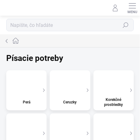
Prejsť
na
obsah
Hľadať
Domov
Písacie potreby
Korekčné
Perá
Ceruzky
prostriedky