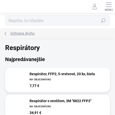
Prejsť
na
obsah
Hľadať
Ochrana dychu
Respirátory
Najpredávanejšie
Respirátor, FFP2, 5-vrstvové, 20 ks, biela
NA OBJEDNÁVKU
7,77 €
Respirátor s ventilom, 3M "8822 FFP2"
NA OBJEDNÁVKU
34,91 €