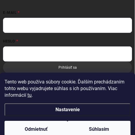
E-MAIL
HESLO
Prihlásiť sa
Nová registrácia
Zabudnuté heslo
Tento web používa súbory cookie. Ďalším prechádzaním
tohto webu vyjadrujete súhlas s ich používaním. Viac
informácií
tu
.
Nastavenie
Copyright 2026
Leoness
. Všetky práva vyhradené.
Odmietnuť
Súhlasím