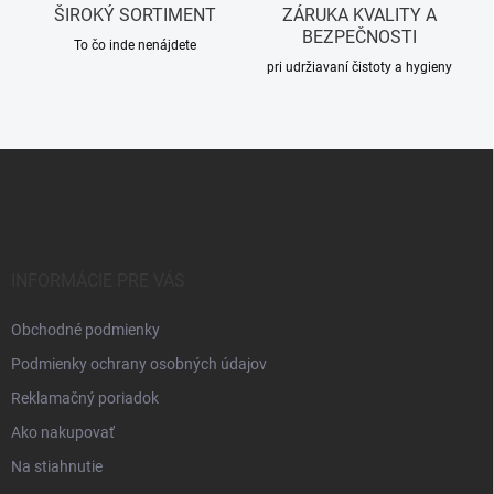
ŠIROKÝ SORTIMENT
ZÁRUKA KVALITY A
ý
BEZPEČNOSTI
p
To čo inde nenájdete
i
pri udržiavaní čistoty a hygieny
s
u
Z
á
p
ä
t
i
INFORMÁCIE PRE VÁS
e
Obchodné podmienky
Podmienky ochrany osobných údajov
Reklamačný poriadok
Ako nakupovať
Na stiahnutie