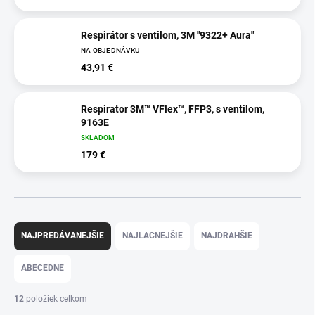
Respirátor s ventilom, 3M "9322+ Aura"
NA OBJEDNÁVKU
43,91 €
Respirator 3M™ VFlex™, FFP3, s ventilom,
9163E
SKLADOM
179 €
R
a
NAJPREDÁVANEJŠIE
NAJLACNEJŠIE
NAJDRAHŠIE
d
e
ABECEDNE
n
i
12
položiek celkom
e