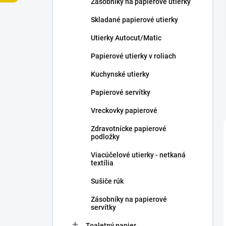
Zásobníky na papierové utierky
e
l
Skladané papierové utierky
Utierky Autocut/Matic
Papierové utierky v roliach
Kuchynské utierky
Papierové servítky
Vreckovky papierové
Zdravotnícke papierové
podložky
Viacúčelové utierky - netkaná
textília
Sušiče rúk
Zásobníky na papierové
servítky
Toaletný papier