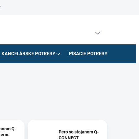
riadok
Na stiahnutie
Doprava a platby
Formulár na odstúpe
PRÁZDNY KOŠÍK
NÁKUPNÝ
KOŠÍK
KANCELÁRSKE POTREBY
PÍSACIE POTREBY
ŠKOLSK
janom Q-
Pero so stojanom Q-
ierne
CONNECT