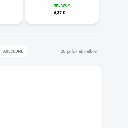
SKLADOM
6,37 €
20
položiek celkom
ABECEDNE
000841
QC000233