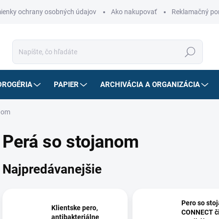
ienky ochrany osobných údajov
Ako nakupovať
Reklamačný po
Hľadať
DROGÉRIA
PAPIER
ARCHIVÁCIA A ORGANIZÁCIA
anom
Perá so stojanom
Najpredávanejšie
Pero so sto
Klientske pero,
CONNECT č
antibakteriálne