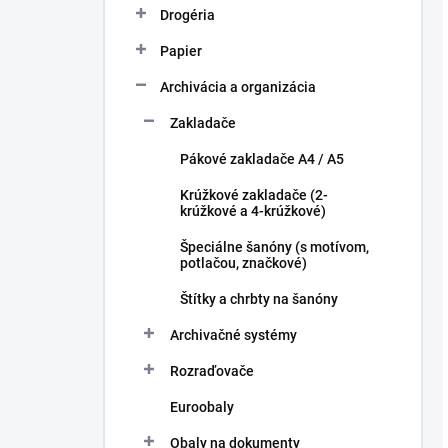
Drogéria
Papier
Archivácia a organizácia
Zakladače
Pákové zakladače A4 / A5
Krúžkové zakladače (2-
krúžkové a 4-krúžkové)
Špeciálne šanóny (s motívom,
potlačou, značkové)
Štítky a chrbty na šanóny
Archivačné systémy
Rozraďovače
Euroobaly
Obaly na dokumenty