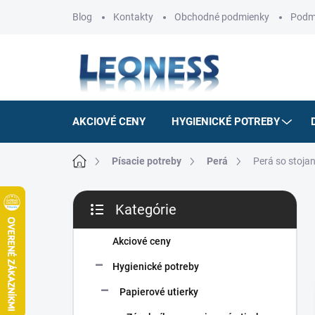
Prejsť
Blog
Kontakty
Obchodné podmienky
Podm
na
obsah
AKCIOVÉ CENY
HYGIENICKÉ POTREBY
Domov
Písacie potreby
Perá
Perá so stoj
B
Kategórie
o
Preskočiť
č
kategórie
n
Akciové ceny
ý
Hygienické potreby
p
a
Papierové utierky
n