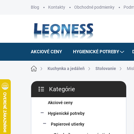
Prejsť
Blog
Kontakty
Obchodné podmienky
Podm
na
obsah
AKCIOVÉ CENY
HYGIENICKÉ POTREBY
Domov
Kuchynka a jedáleň
Stolovanie
Mis
B
Kategórie
o
Preskočiť
č
kategórie
n
Akciové ceny
ý
Hygienické potreby
p
a
Papierové utierky
n