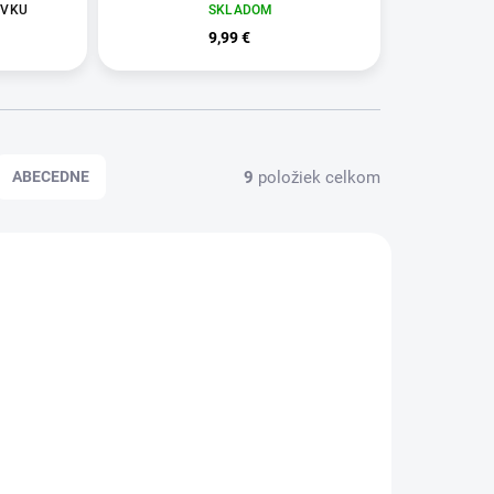
ÁVKU
SKLADOM
9,99 €
9
položiek celkom
ABECEDNE
389224
HY389220
DNÁVKU
SKLADOM