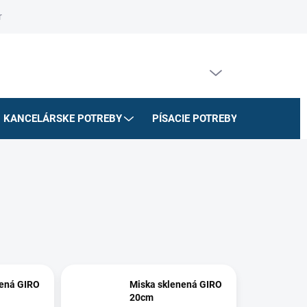
riadok
Na stiahnutie
Doprava a platby
Formulár na odstúpe
PRÁZDNY KOŠÍK
NÁKUPNÝ
KOŠÍK
KANCELÁRSKE POTREBY
PÍSACIE POTREBY
ŠKOLSK
nená GIRO
Miska sklenená GIRO
20cm