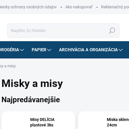
ienky ochrany osobných údajov
Ako nakupovať
Reklamačný po
Hľadať
DROGÉRIA
PAPIER
ARCHIVÁCIA A ORGANIZÁCIA
ky a misy
Misky a misy
Najpredávanejšie
Misy DELÍCIA
Miska skle
plastové 3ks
24cm