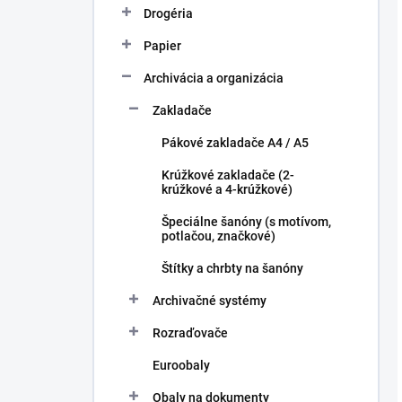
Drogéria
Papier
Archivácia a organizácia
Zakladače
Pákové zakladače A4 / A5
Krúžkové zakladače (2-
krúžkové a 4-krúžkové)
Špeciálne šanóny (s motívom,
potlačou, značkové)
Štítky a chrbty na šanóny
Archivačné systémy
Rozraďovače
Euroobaly
Obaly na dokumenty