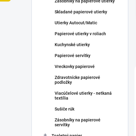
Zásobníky na papierové utierky
e
l
Skladané papierové utierky
Utierky Autocut/Matic
Papierové utierky v roliach
Kuchynské utierky
Papierové servítky
Vreckovky papierové
Zdravotnícke papierové
podložky
Viacúčelové utierky - netkaná
textília
Sušiče rúk
Zásobníky na papierové
servítky
Toaletný papier