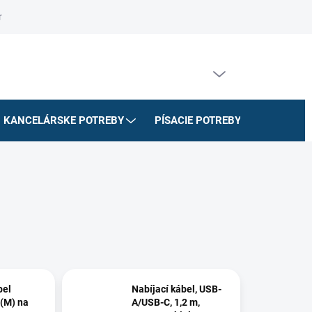
riadok
Na stiahnutie
Doprava a platby
Formulár na odstúpe
PRÁZDNY KOŠÍK
NÁKUPNÝ
KOŠÍK
KANCELÁRSKE POTREBY
PÍSACIE POTREBY
ŠKOLSK
bel
Nabíjací kábel, USB-
 (M) na
A/USB-C, 1,2 m,