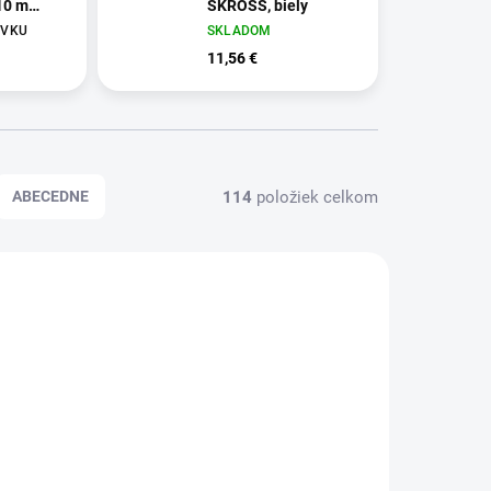
10 m
SKROSS, biely
ÁVKU
SKLADOM
11,56 €
114
položiek celkom
ABECEDNE
100001
SKTK0002A