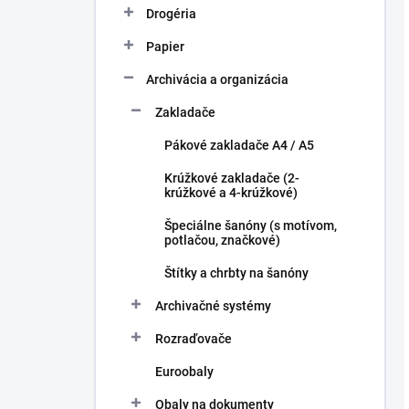
Drogéria
Papier
Archivácia a organizácia
Zakladače
Pákové zakladače A4 / A5
Krúžkové zakladače (2-
krúžkové a 4-krúžkové)
Špeciálne šanóny (s motívom,
potlačou, značkové)
Štítky a chrbty na šanóny
Archivačné systémy
Rozraďovače
Euroobaly
Obaly na dokumenty