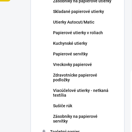
Zásobníky na papierové utierky
e
l
Skladané papierové utierky
Utierky Autocut/Matic
Papierové utierky v roliach
Kuchynské utierky
Papierové servítky
Vreckovky papierové
Zdravotnícke papierové
podložky
Viacúčelové utierky - netkaná
textília
Sušiče rúk
Zásobníky na papierové
servítky
Toaletný papier