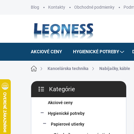
Prejsť
Blog
Kontakty
Obchodné podmienky
Podm
na
obsah
AKCIOVÉ CENY
HYGIENICKÉ POTREBY
Domov
Kancelárska technika
Nabíjačky, káble
B
Kategórie
o
Preskočiť
č
kategórie
n
Akciové ceny
ý
Hygienické potreby
p
a
Papierové utierky
n