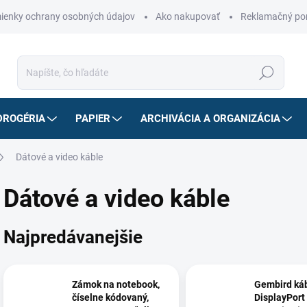
ienky ochrany osobných údajov
Ako nakupovať
Reklamačný po
Hľadať
DROGÉRIA
PAPIER
ARCHIVÁCIA A ORGANIZÁCIA
Dátové a video káble
Dátové a video káble
Najpredávanejšie
Zámok na notebook,
Gembird ká
číselne kódovaný,
DisplayPort