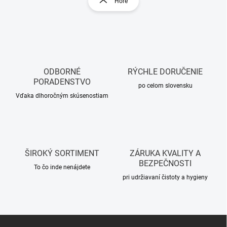
Hore
l
á
á
n
d
k
a
o
c
i
v
e
a
p
ODBORNÉ
RÝCHLE DORUČENIE
n
r
PORADENSTVO
i
po celom slovensku
v
Vďaka dlhoročným skúsenostiam
e
k
y
v
ý
p
i
ŠIROKÝ SORTIMENT
ZÁRUKA KVALITY A
s
BEZPEČNOSTI
u
To čo inde nenájdete
pri udržiavaní čistoty a hygieny
Z