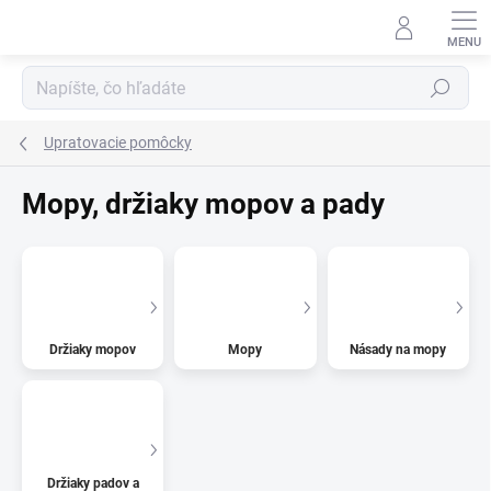
Prejsť
na
obsah
Hľadať
Upratovacie pomôcky
Mopy, držiaky mopov a pady
Držiaky mopov
Mopy
Násady na mopy
Držiaky padov a