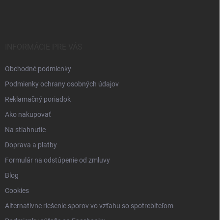
á
p
ä
t
i
INFORMÁCIE PRE VÁS
e
Obchodné podmienky
Podmienky ochrany osobných údajov
Reklamačný poriadok
Ako nakupovať
Na stiahnutie
Doprava a platby
Formulár na odstúpenie od zmluvy
Blog
Cookies
Alternatívne riešenie sporov vo vzťahu so spotrebiteľom