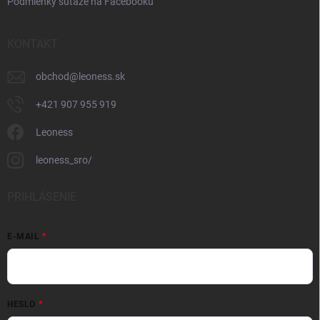
Podmienky súťaže na Facebooku
KONTAKT
obchod
@
leoness.sk
+421 907 955 919
Leoness
leoness_sro/
PRIHLÁSENIE
E-MAIL
HESLO