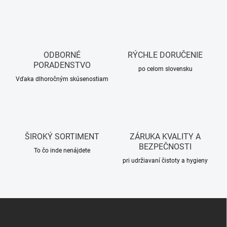
n
d
k
a
o
c
i
v
e
a
p
ODBORNÉ
RÝCHLE DORUČENIE
n
r
PORADENSTVO
i
po celom slovensku
v
Vďaka dlhoročným skúsenostiam
e
k
y
v
ý
p
i
ŠIROKÝ SORTIMENT
ZÁRUKA KVALITY A
s
BEZPEČNOSTI
u
To čo inde nenájdete
pri udržiavaní čistoty a hygieny
Z
á
p