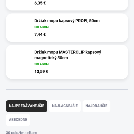
6,35 €
Držiak mopu kapsový PROFI, 50cm
SKLADOM
7,44 €
Držiak mopu MASTERCLIP kapsový
magnetický 50cm
SKLADOM
13,59 €
R
a
NAJPREDÁVANEJŠIE
NAJLACNEJŠIE
NAJDRAHŠIE
d
e
ABECEDNE
n
i
30
položiek celkom