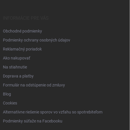
ä
t
i
INFORMÁCIE PRE VÁS
e
Obchodné podmienky
Podmienky ochrany osobných údajov
Reklamačný poriadok
Ako nakupovať
Na stiahnutie
Doprava a platby
Formulár na odstúpenie od zmluvy
Blog
Cookies
Alternatívne riešenie sporov vo vzťahu so spotrebiteľom
Podmienky súťaže na Facebooku