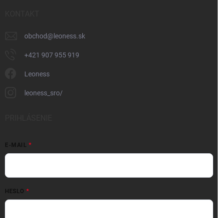
KONTAKT
obchod
@
leoness.sk
+421 907 955 919
Leoness
leoness_sro/
PRIHLÁSENIE
E-MAIL
HESLO