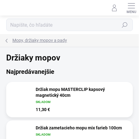
Prejsť
na
obsah
Hľadať
Mopy, držiaky mopov a pady
Držiaky mopov
Najpredávanejšie
Držiak mopu MASTERCLIP kapsový
magnetický 40cm
SKLADOM
11,30 €
Držiak zametacieho mopu mix farieb 100cm
SKLADOM