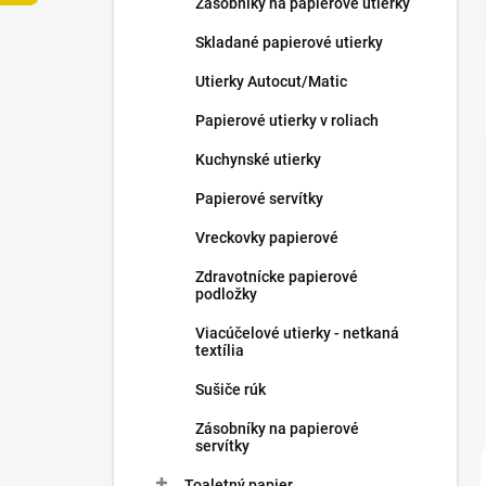
Zásobníky na papierové utierky
e
l
Skladané papierové utierky
Utierky Autocut/Matic
Papierové utierky v roliach
Kuchynské utierky
Papierové servítky
Vreckovky papierové
Zdravotnícke papierové
podložky
Viacúčelové utierky - netkaná
textília
Sušiče rúk
Zásobníky na papierové
servítky
Toaletný papier