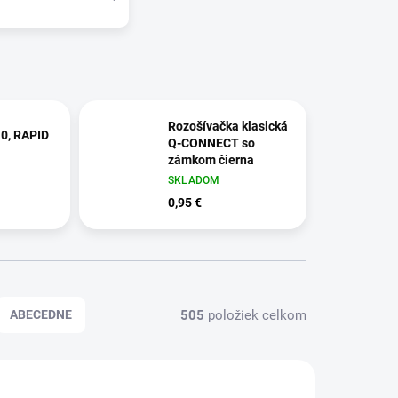
Rozošívačka klasická
10, RAPID
Q-CONNECT so
zámkom čierna
SKLADOM
0,95 €
505
položiek celkom
ABECEDNE
4862900
QC001232