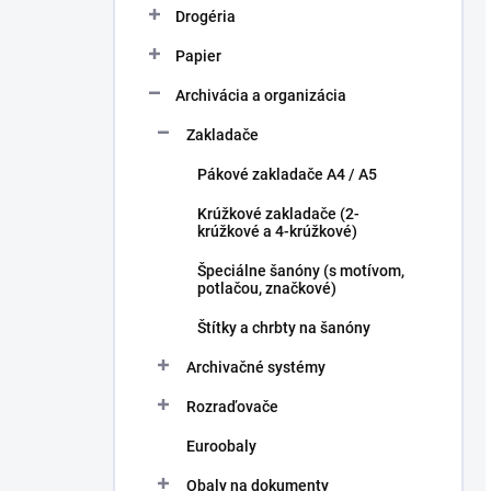
Drogéria
Papier
Archivácia a organizácia
Zakladače
Pákové zakladače A4 / A5
Krúžkové zakladače (2-
krúžkové a 4-krúžkové)
Špeciálne šanóny (s motívom,
potlačou, značkové)
Štítky a chrbty na šanóny
Archivačné systémy
Rozraďovače
Euroobaly
Obaly na dokumenty