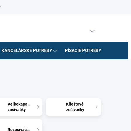
riadok
Na stiahnutie
Doprava a platby
Formulár na odstúpe
PRÁZDNY KOŠÍK
NÁKUPNÝ
KOŠÍK
KANCELÁRSKE POTREBY
PÍSACIE POTREBY
ŠKOLSK
Veľkokapacitné
Kliešťové
zošívačky
zošívačky
Rozošívačky