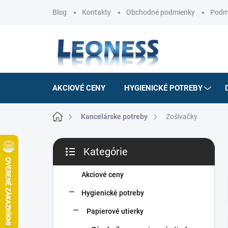
Prejsť
Blog
Kontakty
Obchodné podmienky
Podm
na
obsah
AKCIOVÉ CENY
HYGIENICKÉ POTREBY
Domov
Kancelárske potreby
Zošívačky
B
Kategórie
o
Preskočiť
č
kategórie
n
Akciové ceny
ý
Hygienické potreby
p
a
Papierové utierky
n