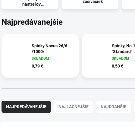
zošívačiek
nastreľovačiek
Najpredávanejšie
Spinky Novus 26/6
Spinky, No.
/1000/
"Standard"
SKLADOM
SKLADOM
0,79 €
0,53 €
R
a
NAJPREDÁVANEJŠIE
NAJLACNEJŠIE
NAJDRAHŠIE
d
e
n
V
i
ý
NO400056
E2