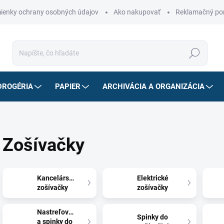
ienky ochrany osobných údajov
Ako nakupovať
Reklamačný po
Hľadať
DROGÉRIA
PAPIER
ARCHIVÁCIA A ORGANIZÁCIA
Zošívačky
Kancelárske
Elektrické
zošívačky
zošívačky
Nastreľovačky
Spinky do
a spinky do