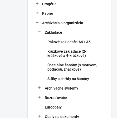
Drogéria
Papier
Archivácia a organizácia
Zakladače
Pákové zakladače A4 / A5
Krúžkové zakladače (2-
krúžkové a 4-krúžkové)
Špeciálne šanóny (s motívom,
potlačou, značkové)
Štítky a chrbty na šanóny
Archivačné systémy
Rozraďovače
Euroobaly
Obaly na dokumenty