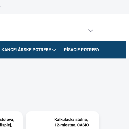
riadok
Na stiahnutie
Doprava a platby
Formulár na odstúpe
PRÁZDNY KOŠÍK
NÁKUPNÝ
KOŠÍK
KANCELÁRSKE POTREBY
PÍSACIE POTREBY
ŠKOLSK
stolová,
Kalkulačka stolná,
isplej,
12-miestna, CASIO