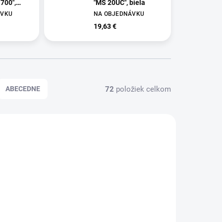
700",
"MS 20UC", biela
ÁVKU
NA OBJEDNÁVKU
19,63 €
72
položiek celkom
ABECEDNE
BU700F
GCMS20UCWE