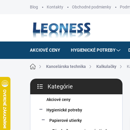
Prejsť
Blog
Kontakty
Obchodné podmienky
Podm
na
obsah
AKCIOVÉ CENY
HYGIENICKÉ POTREBY
Domov
Kancelárska technika
Kalkulačky
K
B
Kategórie
o
Preskočiť
č
kategórie
n
Akciové ceny
ý
Hygienické potreby
p
a
Papierové utierky
n