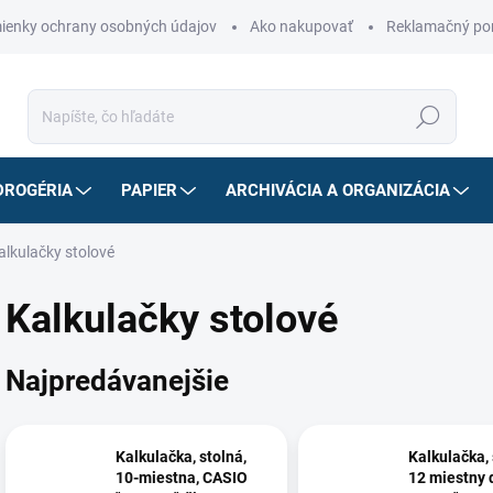
ienky ochrany osobných údajov
Ako nakupovať
Reklamačný po
Hľadať
DROGÉRIA
PAPIER
ARCHIVÁCIA A ORGANIZÁCIA
alkulačky stolové
Kalkulačky stolové
Najpredávanejšie
Kalkulačka, stolná,
Kalkulačka, 
10-miestna, CASIO
12 miestny d