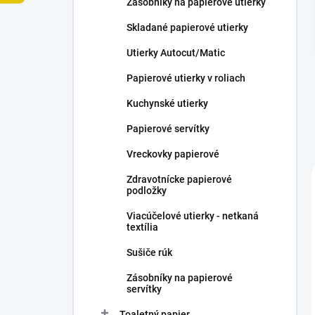
Zásobníky na papierové utierky
e
l
Skladané papierové utierky
Utierky Autocut/Matic
Papierové utierky v roliach
Kuchynské utierky
Papierové servítky
Vreckovky papierové
Zdravotnícke papierové
podložky
Viacúčelové utierky - netkaná
textília
Sušiče rúk
Zásobníky na papierové
servítky
Toaletný papier