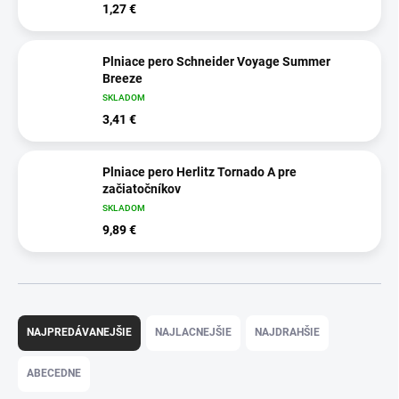
1,27 €
Plniace pero Schneider Voyage Summer
Breeze
SKLADOM
3,41 €
Plniace pero Herlitz Tornado A pre
začiatočníkov
SKLADOM
9,89 €
R
a
NAJPREDÁVANEJŠIE
NAJLACNEJŠIE
NAJDRAHŠIE
d
e
ABECEDNE
n