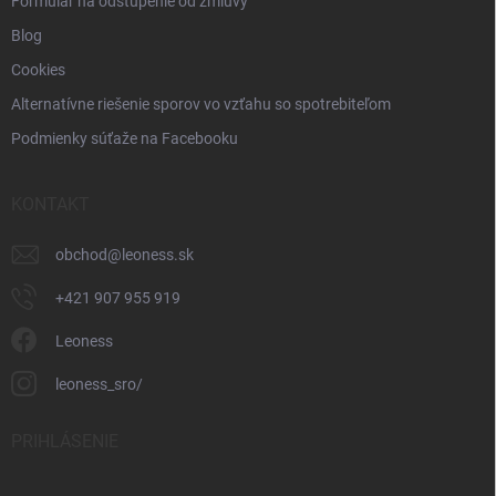
Formulár na odstúpenie od zmluvy
Blog
Cookies
Alternatívne riešenie sporov vo vzťahu so spotrebiteľom
Podmienky súťaže na Facebooku
KONTAKT
obchod
@
leoness.sk
+421 907 955 919
Leoness
leoness_sro/
PRIHLÁSENIE