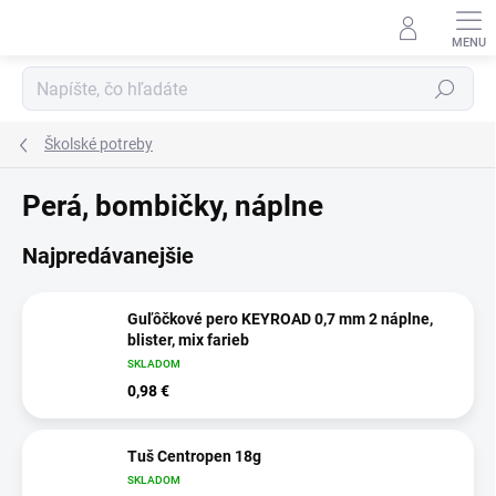
Prejsť
na
obsah
Hľadať
Školské potreby
Perá, bombičky, náplne
Najpredávanejšie
Guľôčkové pero KEYROAD 0,7 mm 2 náplne,
blister, mix farieb
SKLADOM
0,98 €
Tuš Centropen 18g
SKLADOM