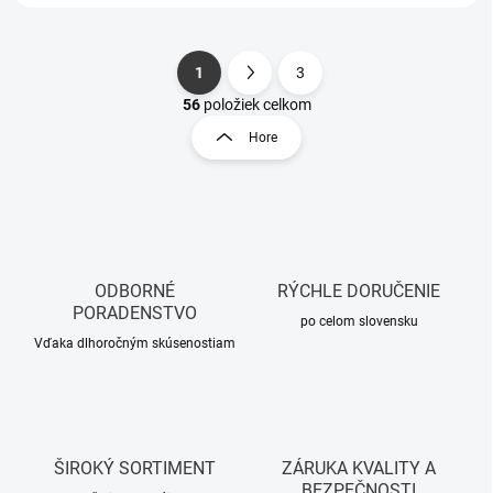
1
3
S
O
t
56
položiek celkom
v
r
Hore
l
á
á
n
d
k
a
o
c
i
v
e
a
p
ODBORNÉ
RÝCHLE DORUČENIE
n
r
PORADENSTVO
i
po celom slovensku
v
Vďaka dlhoročným skúsenostiam
e
k
y
v
ý
p
i
ŠIROKÝ SORTIMENT
ZÁRUKA KVALITY A
s
BEZPEČNOSTI