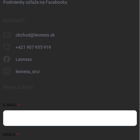
Podmienky súťaže na Facebooku
KONTAKT
obchod
@
leoness.sk
+421 907 955 919
Leoness
leoness_sro/
PRIHLÁSENIE
E-MAIL
HESLO