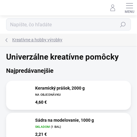
Prejsť
na
obsah
Hľadať
Kreatívne a hobby výrobky
Univerzálne kreatívne pomôcky
Najpredávanejšie
Keramický prášok, 2000 g
NA OBJEDNÁVKU
4,60 €
Sádra na modelovanie, 1000 g
SKLADOM
(1 BAL)
2,21 €