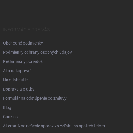
á
p
ä
t
i
INFORMÁCIE PRE VÁS
e
Obchodné podmienky
Podmienky ochrany osobných údajov
Reklamačný poriadok
Ako nakupovať
Na stiahnutie
Doprava a platby
Formulár na odstúpenie od zmluvy
Blog
Cookies
Alternatívne riešenie sporov vo vzťahu so spotrebiteľom