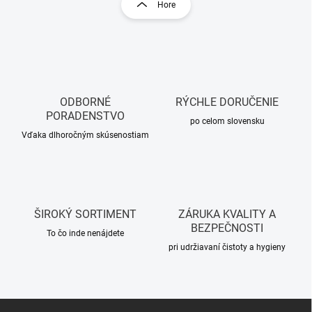
r
Hore
l
á
á
n
d
k
a
o
c
i
v
e
a
p
ODBORNÉ
RÝCHLE DORUČENIE
n
r
PORADENSTVO
i
po celom slovensku
v
Vďaka dlhoročným skúsenostiam
e
k
y
v
ý
p
i
ŠIROKÝ SORTIMENT
ZÁRUKA KVALITY A
s
BEZPEČNOSTI
u
To čo inde nenájdete
pri udržiavaní čistoty a hygieny
Z