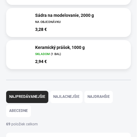
Sádra na modelovanie, 2000 g
NA OBJEDNÁVKU
3,28 €
Keramický prášok, 1000 g
SKLADOM
(1 BAL)
2,94 €
R
a
NAJPREDÁVANEJŠIE
NAJLACNEJŠIE
NAJDRAHŠIE
d
e
ABECEDNE
n
i
69
položiek celkom
e
p