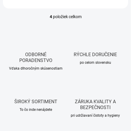
4
položiek celkom
O
v
l
á
d
a
c
ODBORNÉ
RÝCHLE DORUČENIE
i
PORADENSTVO
e
po celom slovensku
p
Vďaka dlhoročným skúsenostiam
r
v
k
y
v
ŠIROKÝ SORTIMENT
ZÁRUKA KVALITY A
ý
BEZPEČNOSTI
p
To čo inde nenájdete
i
pri udržiavaní čistoty a hygieny
s
u