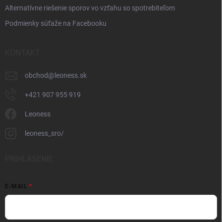
Alternatívne riešenie sporov vo vzťahu so spotrebiteľom
Podmienky súťaže na Facebooku
KONTAKT
obchod
@
leoness.sk
+421 907 955 919
Leoness
leoness_sro/
PRIHLÁSENIE
E-MAIL