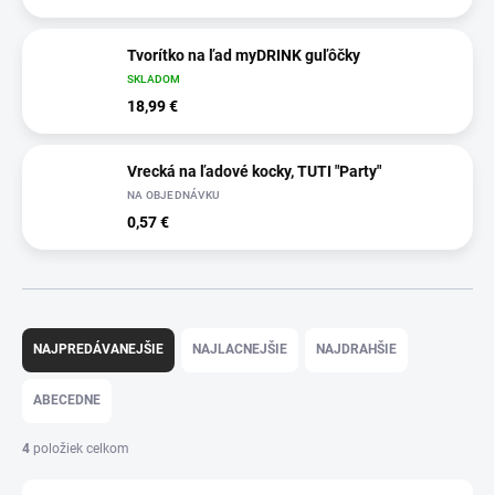
Tvorítko na ľad myDRINK guľôčky
SKLADOM
18,99 €
Vrecká na ľadové kocky, TUTI "Party"
NA OBJEDNÁVKU
0,57 €
R
a
NAJPREDÁVANEJŠIE
NAJLACNEJŠIE
NAJDRAHŠIE
d
e
ABECEDNE
n
i
4
položiek celkom
e
p