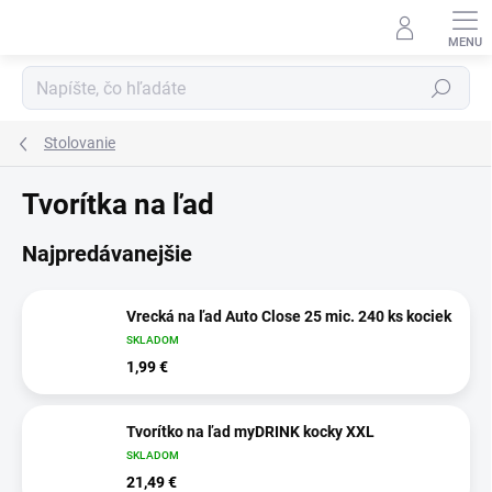
Prejsť
na
obsah
Hľadať
Stolovanie
Tvorítka na ľad
Najpredávanejšie
Vrecká na ľad Auto Close 25 mic. 240 ks kociek
SKLADOM
1,99 €
Tvorítko na ľad myDRINK kocky XXL
SKLADOM
21,49 €