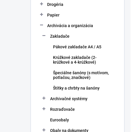
Drogéria
Papier
Archivácia a organizácia
Zakladače
Pákové zakladače A4 / A5
Krúžkové zakladače (2-
krúžkové a 4-krúžkové)
Špeciálne šanóny (s motívom,
potlačou, značkové)
Štítky a chrbty na šanóny
Archivačné systémy
Rozraďovače
Euroobaly
Obaly na dokumenty