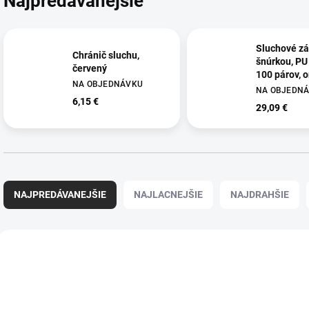
Najpredávanejšie
Sluchové zá
Chránič sluchu,
šnúrkou, PU
červený
100 párov, 
NA OBJEDNÁVKU
NA OBJEDN
6,15 €
29,09 €
R
a
NAJPREDÁVANEJŠIE
NAJLACNEJŠIE
NAJDRAHŠIE
d
e
n
V
i
ý
MER070
e
p
p
i
r
s