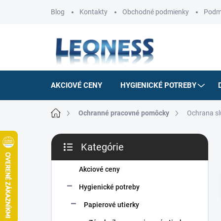
Prejsť
Blog
Kontakty
Obchodné podmienky
Podm
na
obsah
AKCIOVÉ CENY
HYGIENICKÉ POTREBY
Domov
Ochranné pracovné pomôcky
Ochrana s
B
Kategórie
o
Preskočiť
č
kategórie
n
Akciové ceny
ý
Hygienické potreby
p
a
Papierové utierky
n