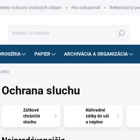
ienky ochrany osobných údajov
Ako nakupovať
Reklamačný po
Hľadať
DROGÉRIA
PAPIER
ARCHIVÁCIA A ORGANIZÁCIA
luchu
Ochrana sluchu
Zátkové
Náhradné
chrániče
zátky do uší
sluchu
a náplne