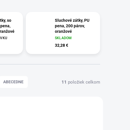
tky, so
Sluchové zátky, PU
 pena,
pena, 200 párov,
oranžové
oranžové
ÁVKU
SKLADOM
32,28 €
11
položiek celkom
ABECEDNE
MER080
MER079