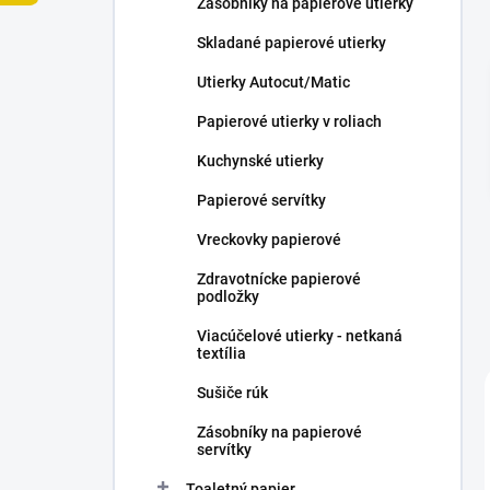
Zásobníky na papierové utierky
e
l
Skladané papierové utierky
Utierky Autocut/Matic
Papierové utierky v roliach
Kuchynské utierky
Papierové servítky
Vreckovky papierové
Zdravotnícke papierové
podložky
Viacúčelové utierky - netkaná
textília
Sušiče rúk
Zásobníky na papierové
servítky
Toaletný papier