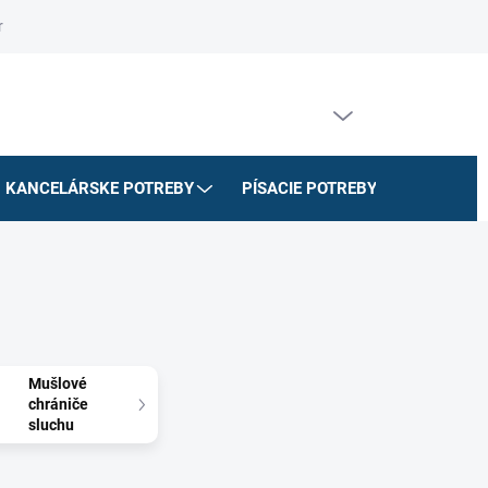
riadok
Na stiahnutie
Doprava a platby
Formulár na odstúpe
PRÁZDNY KOŠÍK
NÁKUPNÝ
KOŠÍK
KANCELÁRSKE POTREBY
PÍSACIE POTREBY
ŠKOLSK
Mušlové
chrániče
sluchu