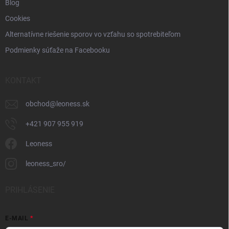
Blog
Cookies
Alternatívne riešenie sporov vo vzťahu so spotrebiteľom
Podmienky súťaže na Facebooku
KONTAKT
obchod
@
leoness.sk
+421 907 955 919
Leoness
leoness_sro/
PRIHLÁSENIE
E-MAIL