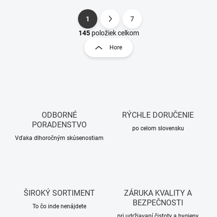
1
7
S
O
t
145
položiek celkom
v
r
Hore
l
á
á
n
d
k
a
o
c
i
v
e
a
p
ODBORNÉ
RÝCHLE DORUČENIE
n
r
PORADENSTVO
i
po celom slovensku
v
Vďaka dlhoročným skúsenostiam
e
k
y
v
ý
p
i
ŠIROKÝ SORTIMENT
ZÁRUKA KVALITY A
s
BEZPEČNOSTI
u
To čo inde nenájdete
pri udržiavaní čistoty a hygieny