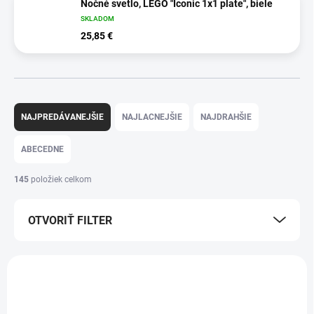
Nočné svetlo, LEGO "Iconic 1x1 plate", biele
SKLADOM
25,85 €
R
a
NAJPREDÁVANEJŠIE
NAJLACNEJŠIE
NAJDRAHŠIE
d
e
ABECEDNE
n
i
145
položiek celkom
e
p
OTVORIŤ FILTER
r
o
d
V
u
ý
k
p
t
i