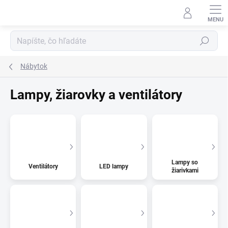
Prejsť
na
obsah
Hľadať
Nábytok
Lampy, žiarovky a ventilátory
Lampy so
Ventilátory
LED lampy
žiarivkami