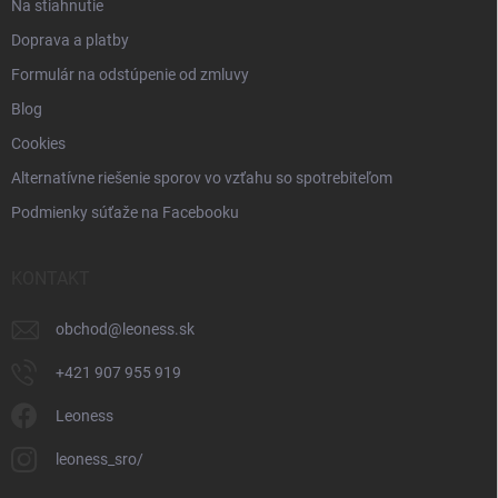
Na stiahnutie
Doprava a platby
Formulár na odstúpenie od zmluvy
Blog
Cookies
Alternatívne riešenie sporov vo vzťahu so spotrebiteľom
Podmienky súťaže na Facebooku
KONTAKT
obchod
@
leoness.sk
+421 907 955 919
Leoness
leoness_sro/