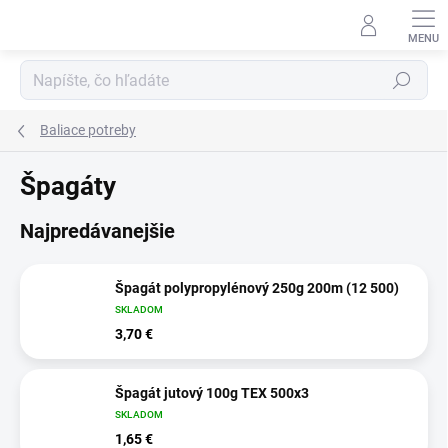
Prejsť
na
obsah
Hľadať
Baliace potreby
Špagáty
Najpredávanejšie
Špagát polypropylénový 250g 200m (12 500)
SKLADOM
3,70 €
Špagát jutový 100g TEX 500x3
SKLADOM
1,65 €