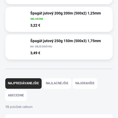
Špagát jutový 200g 200m (500x2) 1,25mm
SKLADOM
3,22 €
Špagát jutový 250g 150m (500x3) 1,75mm
NA OBJEDNÁVKU
3,49 €
R
a
NAJPREDÁVANEJŠIE
NAJLACNEJŠIE
NAJDRAHŠIE
d
e
ABECEDNE
n
i
15
položiek celkom
e
p