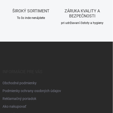
y
v
ŠIROKÝ SORTIMENT
ZÁRUKA KVALITY A
ý
BEZPEČNOSTI
p
To čo inde nenájdete
i
pri udržiavaní čistoty a hygieny
s
u
Z
á
p
ä
t
i
INFORMÁCIE PRE VÁS
e
Obchodné podmienky
Podmienky ochrany osobných údajov
Reklamačný poriadok
Ako nakupovať