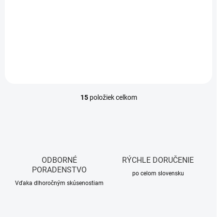
11,01 € bez DPH
Jednotková
0,14 € / 1 ks
cena:
Do košíka
15
položiek celkom
O
v
l
á
d
a
c
ODBORNÉ
RÝCHLE DORUČENIE
i
PORADENSTVO
e
po celom slovensku
p
Vďaka dlhoročným skúsenostiam
r
v
k