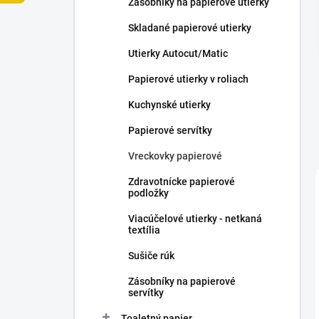
Zásobníky na papierové utierky
e
l
Skladané papierové utierky
Utierky Autocut/Matic
Papierové utierky v roliach
Kuchynské utierky
Papierové servítky
Vreckovky papierové
Zdravotnícke papierové
podložky
Viacúčelové utierky - netkaná
textília
Sušiče rúk
Zásobníky na papierové
servítky
Toaletný papier