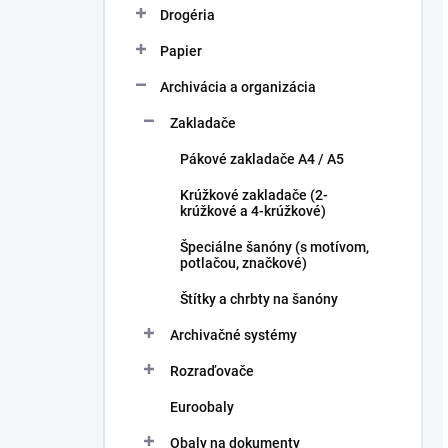
Drogéria
Papier
Archivácia a organizácia
Zakladače
Pákové zakladače A4 / A5
Krúžkové zakladače (2-
krúžkové a 4-krúžkové)
Špeciálne šanóny (s motívom,
potlačou, značkové)
Štítky a chrbty na šanóny
Archivačné systémy
Rozraďovače
Euroobaly
Obaly na dokumenty