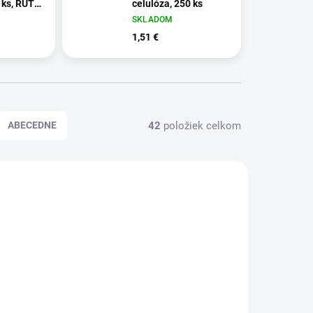
 ks, RUTA
celulóza, 250 ks
ction"
SKLADOM
1,51 €
42
položiek celkom
ABECEDNE
KHH880
HY990709