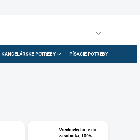
riadok
Na stiahnutie
Doprava a platby
Formulár na odstúpe
PRÁZDNY KOŠÍK
NÁKUPNÝ
KOŠÍK
KANCELÁRSKE POTREBY
PÍSACIE POTREBY
ŠKOLSK
Vreckovky biele do
-
zásobníka, 100%