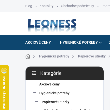
Prejsť
Blog
Kontakty
Obchodné podmienky
Podm
na
obsah
AKCIOVÉ CENY
HYGIENICKÉ POTREBY
Domov
Hygienické potreby
Papierové utierky
B
Kategórie
o
Preskočiť
č
kategórie
n
Akciové ceny
ý
Hygienické potreby
p
a
Papierové utierky
n