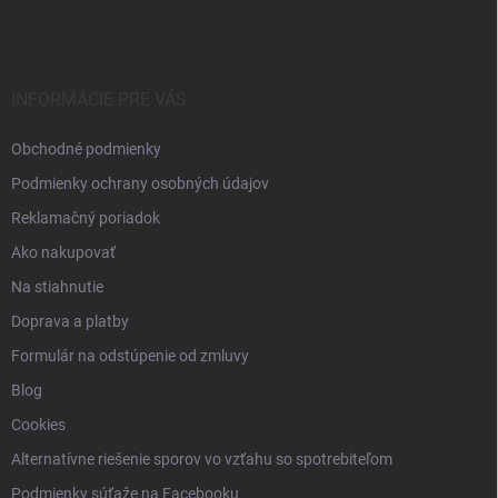
á
p
ä
t
i
INFORMÁCIE PRE VÁS
e
Obchodné podmienky
Podmienky ochrany osobných údajov
Reklamačný poriadok
Ako nakupovať
Na stiahnutie
Doprava a platby
Formulár na odstúpenie od zmluvy
Blog
Cookies
Alternatívne riešenie sporov vo vzťahu so spotrebiteľom
Podmienky súťaže na Facebooku