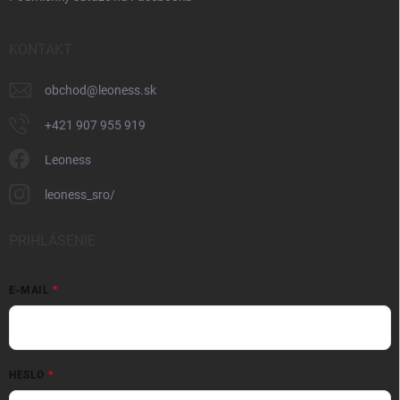
KONTAKT
obchod
@
leoness.sk
+421 907 955 919
Leoness
leoness_sro/
PRIHLÁSENIE
E-MAIL
HESLO