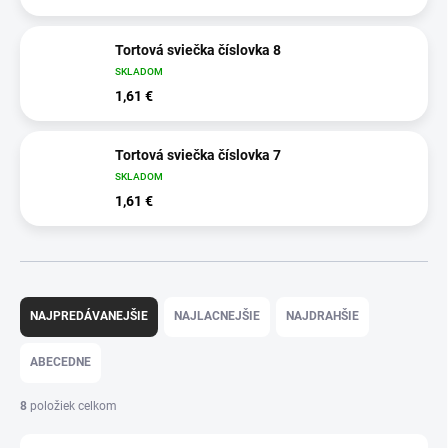
Tortová sviečka číslovka 8
SKLADOM
1,61 €
Tortová sviečka číslovka 7
SKLADOM
1,61 €
R
a
NAJPREDÁVANEJŠIE
NAJLACNEJŠIE
NAJDRAHŠIE
d
e
ABECEDNE
n
i
8
položiek celkom
e
p