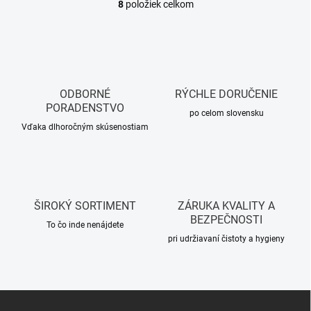
8
položiek celkom
O
v
l
á
d
a
c
ODBORNÉ
RÝCHLE DORUČENIE
i
PORADENSTVO
e
po celom slovensku
p
Vďaka dlhoročným skúsenostiam
r
v
k
y
v
ŠIROKÝ SORTIMENT
ZÁRUKA KVALITY A
ý
BEZPEČNOSTI
p
To čo inde nenájdete
i
pri udržiavaní čistoty a hygieny
s
u
Z