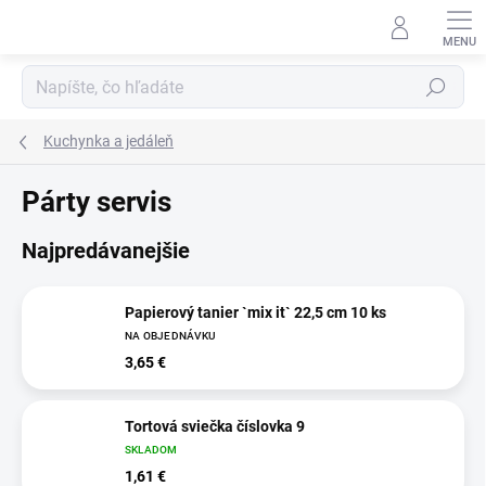
Prejsť
na
obsah
Hľadať
Kuchynka a jedáleň
Párty servis
Najpredávanejšie
Papierový tanier `mix it` 22,5 cm 10 ks
NA OBJEDNÁVKU
3,65 €
Tortová sviečka číslovka 9
SKLADOM
1,61 €