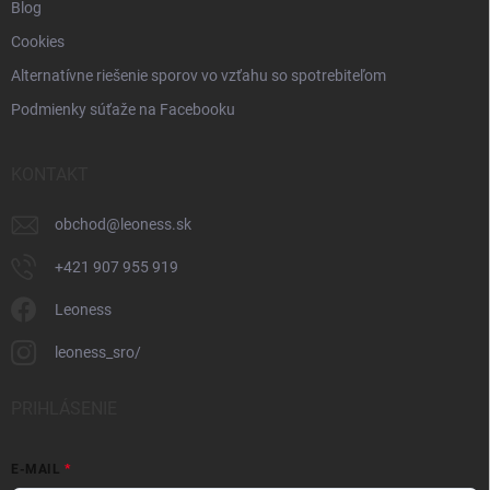
Blog
Cookies
Alternatívne riešenie sporov vo vzťahu so spotrebiteľom
Podmienky súťaže na Facebooku
KONTAKT
obchod
@
leoness.sk
+421 907 955 919
Leoness
leoness_sro/
PRIHLÁSENIE
E-MAIL