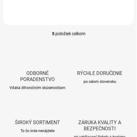
5
položiek celkom
O
v
l
á
d
a
c
ODBORNÉ
RÝCHLE DORUČENIE
i
PORADENSTVO
e
po celom slovensku
p
Vďaka dlhoročným skúsenostiam
r
v
k
y
v
ŠIROKÝ SORTIMENT
ZÁRUKA KVALITY A
ý
BEZPEČNOSTI
p
To čo inde nenájdete
i