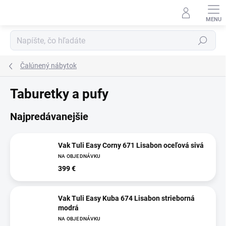
Prejsť
na
obsah
Hľadať
Čalúnený nábytok
Taburetky a pufy
Najpredávanejšie
Vak Tuli Easy Corny 671 Lisabon oceľová sivá
NA OBJEDNÁVKU
399 €
Vak Tuli Easy Kuba 674 Lisabon strieborná
modrá
NA OBJEDNÁVKU