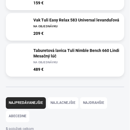
159 €
Vak Tuli Easy Relax 583 Universal levanduľová
NA OBJEDNÁVKU
209 €
Taburetová lavica Tuli Nimble Bench 660 Lindi
Mesačný lúč
NA OBJEDNÁVKU
489 €
R
a
NAJPREDÁVANEJŠIE
NAJLACNEJŠIE
NAJDRAHŠIE
d
e
ABECEDNE
n
i
5
položiek celkom